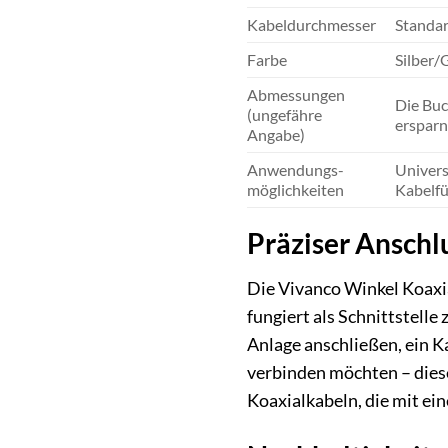
Kabel­durchmesser­­­­­­­­­­­­­­­­­­­­­­­­­­­­­­­­­­­­­­­­­­­­­­­­­­­­­­­­­­­­­­­­­­­­­­­­­­­­­­­­­­­­­­­­­­­­­­­­­­­­­­­­­­­­­­­­­­­­­­­­­­­­­­­­­­­­­­­­­­­­­­­­­­­­­­­­­­­­­­­­­­­­­­­­­­­­­­­­­­­­­­­­­­­­­­­­­­­­­­­­­­­­­­­­­­­­­­­­­­­­­­­­­­­­­­­­­­­­­­­­­­­­­­­­­­­­­­­­­­­­­­­­­­­­­­­­­­­­­­­­­­­­­­­­­­­­­­­­­­­­­­­­­­­­­­­­­­­­­­­­­­­­­­­­­­­­­­­­­­­­­­­­­­­­­­­­­­­­­­­­­­­­­­­­­­­­­­­­­­­­­­­­­­­­­­­­­­­­­­­­­­­­­­­­­­­­­­­­­­­­­­­­­­­­­­­­­­­­­­­­­­­­­­­­­­­­­­­­­­­­­­­­­­­­­­­­­­­­­­­­­­­­­­­­­­­­­­­­­­­­­­­­­­­­­­­­­­­­­­­­­­­­­­­­­­­­­­­­­­­­­­­­­­­­­­­­­­­­­­­­­­­­­­­­­­­­­­­­­­­­­­­­­­­­­­­­­­­­­­­­­­­­­­­­­­­­­­­­­­­­­­­­­­­­­­­­­­­­­­­­­­­­­­­­­­­­­­­­­­­­­­­­­­­­­­­­­­­­­­­­­­­­­­­­­­­­­­­­­­­­­­­­­­­­­­­­­­­­­­­­­­­­­­­­­­­­­­­­­­­­­­­­­­­­­­­­­­­­­­­­­­­­­­­­­­­­­­­­­­­­­­­­­­­­­­­­­­­­­­­­­­­­­­­­­­­­­­­­­­­­­­­­­­­­­­­­­­­­­­­­­­­­­­­­­­­­­­­­­­­­­­­­­­­­­­­­­­­­­­­­­­­­­­­­­­­­­­­­­­­­­­­­­­­­­­­­­­­­­­­­­­­­­­­­­­­­­­­­­­­­­­­­­­­­­­­­­­­­­­­­­­­­­­­­­­­­­­­­­­­­­­­­­­­­­­­­­­­­­­­­­­­­­­­­­­­­­­­­­­­­­­­­­­­­­­­­­­­­­­­­­­­­­­­­­­­­­­­­­­­­­­­­­­­­­­­­­­­­­­­­­­­­­­­­­­­­­­­­­­­­­­­­­­­­­­­­­­­­­­­­­­­­­­­­­­­­­­­­­­­­­­­­­­­­­­­­­­­­­­­­­­­­­­­­­­­­­­­­­­­­­­­­­­­­­­­­­­­­­­­­­­­­­­­­­­­­­­­­­­­­­­­­­­­­­­­­­­­­­­­­­­­­­­­­­­­­­­­­­­­­­­­­­­­­­­­­­­­­­­­­­­­­­­­­­­­­­­­­­­­­­­­­­­­­­­­­­­­­­­­­­­­­­­­­­­­­­­­­­­­­­­­­­­­­­­­­­­­­­­­­­­­­­­­­­­­­­­­­­­­­­­­­­­­­­­­­­­­­­­­­­­­­­­­­­­­­­­­­­­­­­­­­­­­­­­­­­­­­­­­­­­­­­­­­­­­­­­­­­­­­­­­­­­­­­­­­­­­­­­­­­­­­­­­­­­­­­­­­­­­­­­­­­­­­­­­­­­­­­­­­­­­­­­­­­­­­­­­­­­­­­­­­­­­­­­­­­­­­­­­­­­­­­­­­­­­­­­­­­­­­­­­­­­­­­­­­­­­­­­­­­­­­­­­­­­­­­­­­­­­­­­­­­­­­­­­­­­­­­­­­­­­­­­­­­­­­­­­­­­­­­­­­­­­­­­­­­­­­­­­­­­­­­­­­­­­­­­­­­­­­­­­­­­­­­­­­­­­­­­­­­­­­­­­­­­­­­­­­­­­­­­­­­­­­­­­­­­­­­­­­­­­­­­­­­­­­­­­­­­­­­­­­­­­­­­­­­­­­­­­­­­­­­­­­­­­­­­­­­­­­­­­­­­­­­­­­­­­­­­­­­­­­­­­­­­­­­­­­­­­­­­­­­­­­­­­­­­­­­­­­­­­­­­­­­­­­­­­­­­­­­­­­­­­­­­­­­­­­­­­­­­­­­­­­­­­­­­­­­­­­­­­­­­­­­­­­­­­­­­­­­­­­­­­­­­­­­­­­­­­­­­­­­­­­­­­­­­­­­­­­­­­­­­­­­­­­­­­­­­­­­­­­­­­­­­­­­­­­­­­­­­­­­­­­­­­­­­­­­­­­­­­­­­­­­­­­­­­­­­­­­­­­­­­­­­­­­­­­­­­­­­­­­­­­­­­­­­­­­­­­­­­­­­­­­­­­­­­­­­­­­­­­­­­­­­­­­­­­­­­­­­­­­­­­­­­­­­­­­­­­­­­­­­­­­­­­­­­­­­­­­­­­­­­­­­­­­­­­­­­­­­­­­­­­­­­­­­­­­­­­­­­­­­­­­­­­­­­­­­­­­­­­­­­­­­­­­­­­­­­­­­­­­­­­­­­­­­­­­­­­­­­­­­­­­­­­­­­­­­­­­­­­­­­­­­­­­­­­­­­­­­­­­­­­­­­­­­­­­­­­­­­­­­­­­­­­­­­­­­­­­­­­­­­­­­­­­­­­­­­­­­­­­­­­­­­­­­­­­­­­­­­­­­­­­­­­­­­­­­­­­­­­­­­­­­­­­­­­­­­­­­­­­­­­­­­­­­­­­­­­­­­­­­­­­­­­­­­­­­­­­­­­­­­­­­­­­­­­­­­­­­­­­­­­­­­­­­­­­­­­­­­­­­­­­­­­­­­­­­­­­­­­­­­­­­­­­­­­­­­­­­­­­­­­­­­­­­­­­­­­­­­­­­­­­­­­­­­­­­­­­­­­­­­­­­­­­­­­­­­­­­­­­­­­­­­­­­­­­­­­­­­­­­­­­­­­­­­­­­­­­­­­­­­­­­­­­­­­­­­­­­­­­­­­­­­­­­­­­­­­­­­­­­­­­­­­­­­­­­­­­­­­­­­­­­­­­­­­­­­­­­­­­­­­­­­­­­­­­­­­­­­­­­­­­­­­­­­­­­­­­­­­­­­­­­­­­­­­­­­­­­­­­­­­­­­­­­­­­­­­­­­­­­­­­­­­­­­­­­­­­­­­­­­­­­­­­­­­­­­­­­­­­­­­­­­­­­­­­­­­­­­­­­­­­­­­­­­­­­­­­­­­­­­­­­­­­­­­­­­­­­­­­­­­­­­­­­­­­­­­­­­­­­­­­­­­­­­­­­­­­­­­­­­­­­­­­­­­­­­­­­­­­­­­­­­­­­­­­­­­­­­­­­­­­­­­­­­­­­­­­­­­­­­­­­­­­­­­­­­­­­­­­­­­­­­­­­­­­­­­­­­­­­­­­­­­­­­­­­­­­­­­­­­­­­­­­­­­­­­­­­­­­­­­­­­­­­­­­­­­­­­­­­­­­­­­­­­­­­­­­­­­­­­­­­­­­­­­­­­­­­­­­­­­­­­­­­­­­­­­­­­­­­­­­­­­­­­­­­­­­­­­­­­­­­­­­­­­­­­­­­­­­­­­­­­­­­­­­­­­­­­­­­­­­­­­­­­­­­­­­­­­­­­­­­­­­­­­­­­­­­­­­­­­­­­­­­­­­­­­­­­­­­­­­­­­­­­­­­­­­­­­­­­­­­­­­­­­­­­­­­­­­­­­­­­­­­­­­­­­­­­­­­­­­­­­­­­­­­­­­­­­­­­­­­­­­­­­­­­­­­­­­­­­­­­­­­­­­­­­­­­­­­­­­­­­­­­­­­­­­­­­­­­­­­­­­­­­­­­­­­­­­­­­­­­­­­­­­­­­­­­­­­­­­­­­­­­­­­­­­­­­­­­­­­­­­­­­­­­­­­­­­­­­­­­­­­­­­­­­­­­­­­­­­­­­­­­­­­­­­­­­­­­­­­­­­­­­­­­­­­­­­­­­­­­­­­­­­­­­­­­­­­­­­­­­­­­­­­­­­­­­­­­­­­­­­­­­­­­­­­­­­­­­­­­­­­­­­­­­­­­­­­­­­­­­­­­­­­­­­­­­­­­­­­­­­­­­­­­­­­­­­­­­­­­­­­­­­­­­­­­­­­­­­­­­­­­­­­­­­­­­­­­­­­­­­­­­­­­­­­­­­­­­­­­­­­­­­­­­­­­­­­­­­­­­­­­­­­­­­­­­­­­­­­­­­­­­­­­­­­­­­­­­­­­­­­­­­­­­­­­­­­­­­­­­­­­­­­­­­­­­­­­­­­­­­­­­­­­­­­­­­­­­­­­­­­­­­­­­­­­­­­­­­­­­­­­­­­­­­­­­­­­­­­­­­­­­­­­­­­­­­­­­­­­­­­­­­­­­­­­­­­­­­­­­­­­­­­­­­­­­­­­­­­­­­­­­­­­­­­­­­­­­­­­­­­­­­­­­­­­­­­­­­­­­­­­­­­­­­­­­­­­­­­­­­­­­­­­­­­­­­­­­­­­­­­­­­­­­­­­­­­­­­­­­­­­­­­­­­­­­­­­­­­­­­­­­­­­­­­­­­­­­­­­­­­­­­­­­­­­­­­­­­­­­­­­­­­­­­­­­­­­­­­­­­­­­­­­­­­­­­­­­­­­­­­­­­­­­­­­­­­­­­­­­­­­­­­­­­­­­­­­­­­­­­­­­­­­­­­­­­­­­­­­­­­­­­­­­­­­­­­­­­­­­­­­­­­­­­­­­­­­­­­­­­­­­­­­­­­­­­­­­­­­­­­­­­­­­­­­­­­­­­­­­­­­­­­­­­­­­­­­­­­­­­­­­­­­­­­­­­­­­­­­­­­­­­­­­­­­­­­­­­­­­­­­­­­­­­­­­­­­­­­­­­­­­­­­­­­­­­­­­­­­­­­­­­­­­­­­­­­­­­­­­­­­­­­­­­­­­­­­­­­­­­­­­­­­­­­­­­­­­­­­­­­­­­­­­­­­­­­­­­­­­­­­­­­­­­­­­­­­­­­­­­­­­­­­­­­­­­­­­­­­­­­­­­­­­­­­­­­­­­­­­­­­­­­­­­­­­­­­­­­­­­­­­­­­­­­­­­­­­­­­­­­­­­­­­­­­­­­­­­­­­­­­­­­­­­­­­­­­­­­­­­­­­­­­­­­­­­­­­­­­­­­­­­­­­­­­­­­­­­­­­­­­­­­­­­­­­­­­­­­­­­­­­­­­­­­­­­­­­­­­­­­­­­­­­­­­­­­­­­­­­­­­­­­­­­­­­­­­­­­­­­­­­­­­­­­­­­­­­­­­­­­­­­­­­­­­­­­­
Standar
Farbe
Silber/
Abmessungen
Die Buc
(ungefähre
ersparn
Angabe)
Anwendungs­
Univers
möglichkeiten
Kabelfü
Präziser Anschl
Die Vivanco Winkel Koaxial
fungiert als Schnittstell
Anlage anschließen, ein 
verbinden möchten – diese
Koaxialkabeln, die mit ein