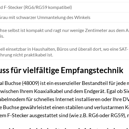
d F-Stecker (RG6/RG59 kompatibel)
Grau mit schwarzer Ummantelung des Winkels
hse selbst ist kompakt und ragt nur wenige Zentimeter aus dem Ans
is.
ell einsetzbar in Haushalten, Büros und überall dort, wo eine SAT
hrung nicht praktikabel ist.
uss für vielfältige Empfangstechnik
 Buchse (48009) ist ein essenzieller Bestandteil für jede 
e zwischen Ihrem Koaxialkabel und dem Endgerät. Egal ob S
Kabelmodem für schnelles Internet installieren oder Ihre
 Buchse gewährleistet einen stabilen und verlustarmen Ko
em F-Stecker ausgestattet sind (wie z.B. RG6 oder RG59), m