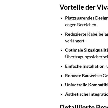
Vorteile der Vi
Platzsparendes Design
engen Bereichen.
Reduzierte Kabelbela
verlängert.
Optimale Signalqualitä
Übertragungs­sicherhei
Einfache Installation:
U
Robuste Bauweise:
Gef
Universelle Kompatibil
Ästhetische Integrati
Detaillierte Pr