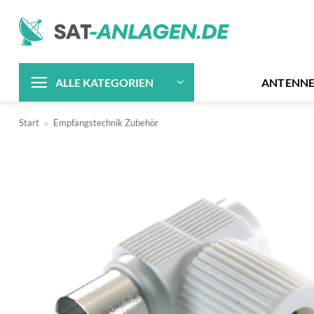
Zum
Inhalt
springen
ANTENN
ALLE KATEGORIEN
Start
»
Empfangstechnik Zubehör