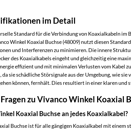
ifikationen im Detail
erselle Standard für die Verbindung von Koaxialkabeln im 
nco Winkel Koaxial Buchse (48009) nutzt diesen Standard
ionen und Interferenzen zu minimieren. Die innere Struktur 
ker des Koaxialkabels eingeht und gleichzeitig eine maxima
­energie effizient und mit minimalen Verlusten vom Kabel z
t, da sie schädliche Störsignale aus der Umgebung, wie s
hen können, fernhält. Dies resultiert in einer klaren und 
e Fragen zu Vivanco Winkel Koaxial 
inkel Koaxial Buchse an jedes Koaxialkabel?
axial Buchse ist für alle gängigen Koaxialkabel mit einem