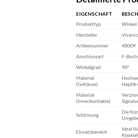
EIGENSCHAFT
BESC
Produkttyp
Winkel 
Hersteller
Vivanc
Artikelnummer
48009
Anschlussart
F-Buch
Winkelgrad
90°
Material
Hochwer
(Gehäuse)
Haptik 
Material
Verzinn
(Innenkontakte)
Signalv
Die Kon
Schirmung
Umgebun
Ideal f
Einsatzbereich
Koaxial