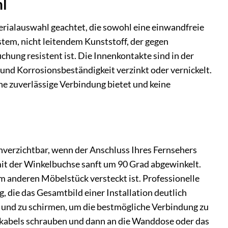
hl
erialauswahl geachtet, die sowohl eine einwandfreie
stem, nicht leitendem Kunststoff, der gegen
ng resistent ist. Die Innenkontakte sind in der
nd Korrosions­beständigkeit verzinkt oder vernickelt.
ne zuverlässige Verbindung bietet und keine
unverzichtbar, wenn der Anschluss Ihres Fernsehers
 mit der Winkelbuchse sanft um 90 Grad abgewinkelt.
em anderen Möbelstück versteckt ist. Professionelle
 die das Gesamtbild einer Installation deutlich
n und zu schirmen, um die bestmögliche Verbindung zu
ialkabels schrauben und dann an die Wanddose oder das