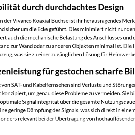
ilität durch durchdachtes Design
 der Vivanco Koaxial Buchse ist ihr herausragendes Merkm
und sicher um die Ecke geführt. Dies minimiert nicht nur d
ert auch die mechanische Belastung des Anschlusses und d
d zur Wand oder zu anderen Objekten minimal ist. Die Ins
kzeug, was sie zu einer zugänglichen Lösung für Heimwerk
enleistung für gestochen scharfe Bi
 von SAT- und Kabelfernsehen sind Verluste und Störungen 
 konzipiert, um genau diese Probleme zu vermeiden. Sie bie
e optimale Signalintegrität über die gesamte Nutzungsdau
ine geringe Dämpfung des Signals, was sich direkt in einem
esonders relevant bei der Übertragung von hochauflösende