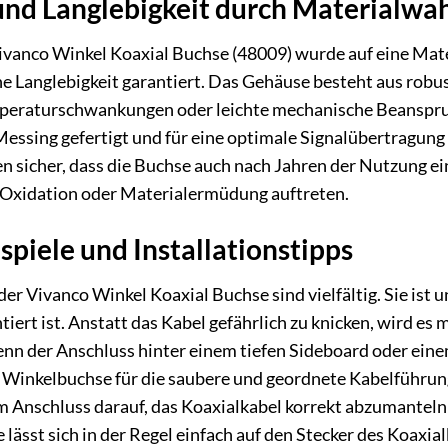
und Langlebigkeit durch Materialwa
ivanco Winkel Koaxial Buchse (48009) wurde auf eine Mat
he Langlebigkeit garantiert. Das Gehäuse besteht aus robu
eraturschwankungen oder leichte mechanische Beanspruchu
ssing gefertigt und für eine optimale Signalübertragung u
en sicher, dass die Buchse auch nach Jahren der Nutzung ei
Oxidation oder Materialermüdung auftreten.
iele und Installations­tipps
er Vivanco Winkel Koaxial Buchse sind vielfältig. Sie ist 
iert ist. Anstatt das Kabel gefährlich zu knicken, wird es
wenn der Anschluss hinter einem tiefen Sideboard oder ein
e Winkelbuchse für die saubere und geordnete Kabelführung,
m Anschluss darauf, das Koaxialkabel korrekt abzumantel
 lässt sich in der Regel einfach auf den Stecker des Koax