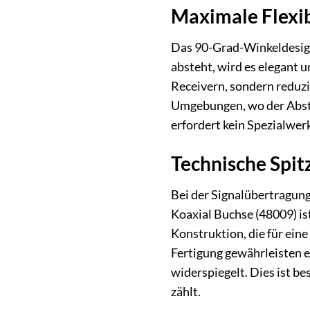
Maximale Flexib
Das 90-Grad-Winkeldesign
absteht, wird es elegant 
Receivern, sondern reduzi
Umgebungen, wo der Abstan
erfordert kein Spezialwer
Technische Spitz
Bei der Signalübertragung
Koaxial Buchse (48009) ist
Konstruktion, die für ein
Fertigung gewährleisten e
widerspiegelt. Dies ist b
zählt.