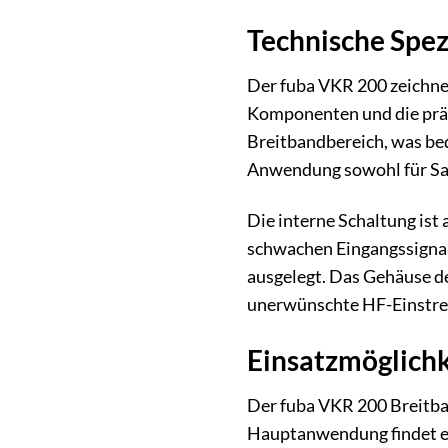
Technische Spez
Der fuba VKR 200 zeichnet
Komponenten und die präz
Breitbandbereich, was bed
Anwendung sowohl für Sate
Die interne Schaltung ist
schwachen Eingangssignale
ausgelegt. Das Gehäuse d
unerwünschte HF-Einstreuu
Einsatzmöglich
Der fuba VKR 200 Breitban
Hauptanwendung findet er 