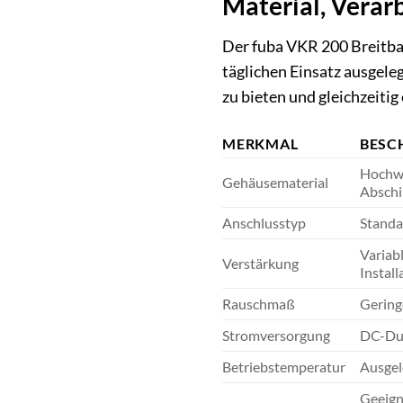
Material, Vera
Der fuba VKR 200 Breitband
täglichen Einsatz ausgele
zu bieten und gleichzeiti
MERKMAL
BESC
Hochwe
Gehäusematerial
Abschi
Anschlusstyp
Standa
Variab
Verstärkung
Instal
Rauschmaß
Gering
Stromversorgung
DC-Dur
Betriebstemperatur
Ausgel
Geeign