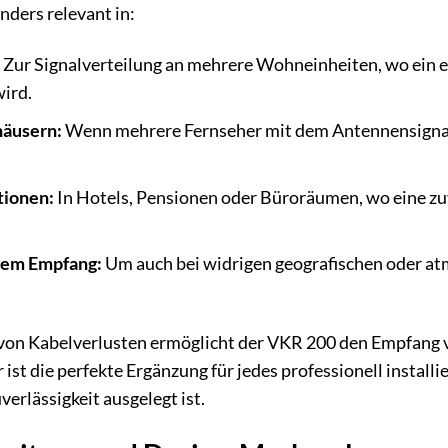
onders relevant in:
Zur Signalverteilung an mehrere Wohneinheiten, wo ein ei
wird.
häusern:
Wenn mehrere Fernseher mit dem Antennensignal
tionen:
In Hotels, Pensionen oder Büroräumen, wo eine zuv
hem Empfang:
Um auch bei widrigen geografischen oder at
von Kabelverlusten ermöglicht der VKR 200 den Empfan
 ist die perfekte Ergänzung für jedes professionell install
erlässigkeit ausgelegt ist.