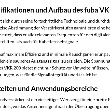
ifikationen und Aufbau des fuba V
 sich durch seine fortschrittliche Technologie und durchd
ise Abstimmung der Verstärkerstufen garantieren eine her
eutet, dass er alle relevanten Frequenzen für den digitale
lliten- als auch für Kabelfernsehsignale.
 auf maximale Effizienz und minimale Rauschgenerierung au
n ein sauberes Ausgangssignal zu erzielen. Die Spannungs
es VKR 200 bietet nicht nur Schutz vor Umwelteinflüssen,
ngen, was für die Signalintegrität unerlässlich ist.
keiten und Anwendungsbereiche
dverstärker ist ein vielseitiges Werkzeug für eine breite
dort, wo das Antennensignal nach der Übertragung über la