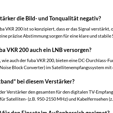
tärker die Bild- und Tonqualität negativ?
ba VKR 200 ist so konzipiert, dass er das Signal verstärkt,
ne präzise Abstimmung sorgen für eine klare und stabile S
uba VKR 200 auch ein LNB versorgen?
, wie auch der fuba VKR 200, bieten eine DC-Durchlass-Fu
Noise Block Converter) im Satellitenempfangssystem mit
band“ bei diesem Verstärker?
der Verstärker den gesamten für den digitalen TV-Empfan
für Satelliten- (z.B. 950-2150 MHz) und Kabelfernsehen (z
0 für den Einsatz im Außenbereich geeignet?