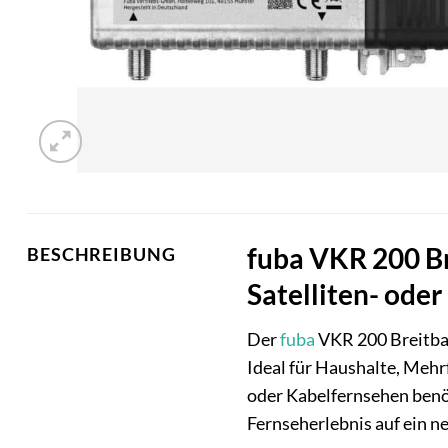
fuba VKR 200 Br
BESCHREIBUNG
Satelliten- ode
Der
fuba
VKR 200 Breitban
Ideal für Haushalte, Mehrf
oder Kabelfernsehen benöt
Fernseherlebnis auf ein ne