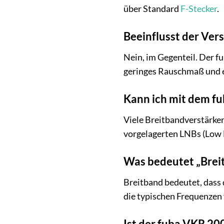
über Standard
F-Stecker
.
Beeinflusst der Vers
Nein, im Gegenteil. Der fu
geringes Rauschmaß und ei
Kann ich mit dem f
Viele Breitbandverstärker
vorgelagerten LNBs (Low 
Was bedeutet „Breit
Breitband bedeutet, dass 
die typischen Frequenzen 
Ist der fuba VKR 20