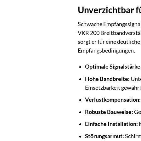
Unverzichtbar fü
Schwache Empfangssignale
VKR 200 Breitbandverstärk
sorgt er für eine deutlich
Empfangsbedingungen.
Optimale Signalstärke
Hohe Bandbreite:
Unte
Einsetzbarkeit gewährl
Verlustkompensation:
Robuste Bauweise:
Gef
Einfache Installation:
K
Störungsarmut:
Schirm