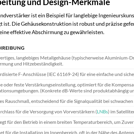
rbeitung und Design-Merkmale
verstärker ist ein Beispiel für langlebige Ingenieurskunst
gt ist. Die Gehäusekonstruktion ist robust und präzise g
g eine effektive Abschirmung zu gewährleisten.
HREIBUNG
rtiges, langlebiges Metallgehäuse (typischerweise Aluminium-Dru
rmung und Hitzebeständigkeit.
rdisierte F-Anschlüsse (IEC 61169-24) für eine einfache und sich
le oder feste Verstärkungseinstellung, optimiert für die Kompens
lationsumgebungen. (Konkrete dB-Werte sind produktabhängig und 
es Rauschmaß, entscheidend für die Signalqualität bei schwachen
chlass für die Versorgung von Vorverstärkern (
LNBs
) im Satellit
egt für den Betrieb in einem breiten Temperaturbereich, um Zuve
et für die Installation im Innenbereich, oft in der Nähe des Ante