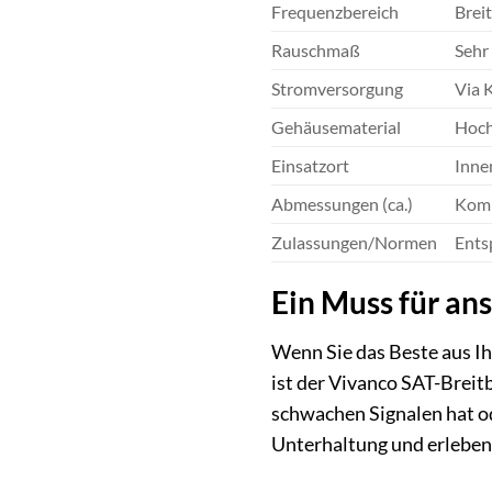
Frequenzbereich
Brei
Rauschmaß
Sehr 
Stromversorgung
Via 
Gehäusematerial
Hoch
Einsatzort
Inne
Abmessungen (ca.)
Komp
Zulassungen/Normen
Ents
Ein Muss für an
Wenn Sie das Beste aus Ih
ist der Vivanco SAT-Breitb
schwachen Signalen hat od
Unterhaltung und erleben 