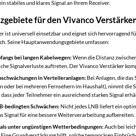
ein stabiles und klares Signal an Ihrem Receiver.
zgebiete für den Vivanco Verstärker
r ist universell einsetzbar und eignet sich hervorragend 
ich. Seine Hauptanwendungsgebiete umfassen:
fangs bei langen Kabelwegen:
Wenn die Distanz zwische
iche Signalverluste auftreten. Der Vivanco Verstärker komp
bschwächungen in Verteileranlagen:
Bei Anlagen, die das 
 oder bei mehreren Fernsehern im Haushalt), nimmt die Si
r, dass jeder Teilnehmer ein ausreichend starkes Signal erhäl
B-bedingten Schwächen:
Nicht jedes LNB liefert ein opti
as Signal für eine bessere Weiterverarbeitung aufbereiten.
gnals unter ungünstigen Wetterbedingungen:
Auch bei leic
 Eine Grundverstärkung hilft, solche temporären Einbrüch