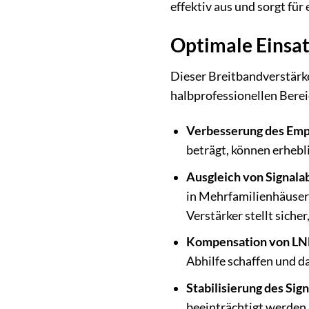
effektiv aus und sorgt für 
Optimale Einsat
Dieser Breitbandverstärke
halbprofessionellen Bere
Verbesserung des Emp
beträgt, können erhebl
Ausgleich von Signala
in Mehrfamilienhäusern
Verstärker stellt siche
Kompensation von LN
Abhilfe schaffen und d
Stabilisierung des Si
beeinträchtigt werden.