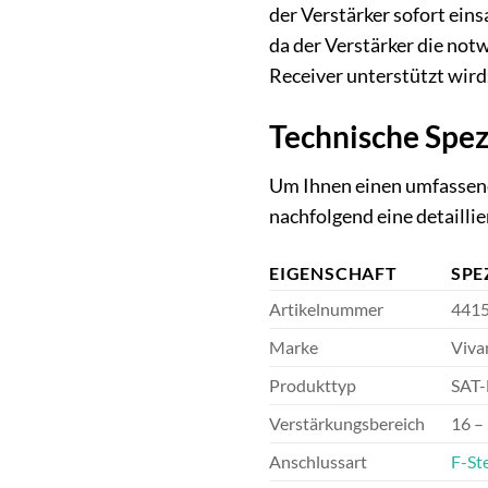
der Verstärker sofort eins
da der Verstärker die not
Receiver unterstützt wird
Technische Spez
Um Ihnen einen umfassende
nachfolgend eine detailli
EIGENSCHAFT
SPE
Artikelnummer
441
Marke
Viva
Produkttyp
SAT-
Verstärkungsbereich
16 –
Anschlussart
F-St