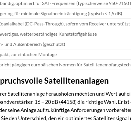
tbandig, optimiert für SAT-Frequenzen (typischerweise 950-2150
gering, für minimale Signalbeeinträchtigung (typisch < 1,5 dB)
Koaxialkabel (DC-Pass-Through), sofern vom Receiver unterstützt
wertiges, wetterbeständiges Kunststoffgehäuse
n- und Außenbereich (geschützt)
akt, zur einfachen Montage
pricht gängigen europäischen Normen für Satellitenempfangstech
spruchsvolle Satellitenanlagen
rer Satellitenanlage herausholen möchten und Wert auf ei
andverstärker, 16 – 20 dB (44158) die richtige Wahl. Er ist
er seine Anlage auf zukünftige Anforderungen vorbereiten 
Sie den Unterschied, den ein optimiertes Satellitensignal