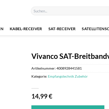
Suchen
nach:
EN
KABEL-RECEIVER
SAT-RECEIVER
SATELLITENS
Vivanco SAT-Breitbandv
Artikelnummer:
4008928441581
Kategorie:
Empfangstechnik Zubehör
14,99
€