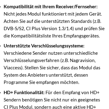
Kompatibilität mit Ihrem Receiver/Fernseher:
Nicht jedes Modul funktioniert mit jedem Gerät.
Achten Sie auf die unterstützten Standards (z.B.
DVB-S/S2, CI Plus Version 1.3/1.4) und prüfen Sie
die Kompatibilitätsliste Ihres Empfangsgerätes.
Unterstützte Verschlüsselungssysteme:
Verschiedene Sender nutzen unterschiedliche
Verschlüsselungsverfahren (z.B. Nagravision,
Viaccess). Stellen Sie sicher, dass das Modul das
System des Anbieters unterstützt, dessen
Programme Sie empfangen möchten.
HD+ Funktionalität:
Für den Empfang von HD+
Sendern benötigen Sie nicht nur ein geeignetes
CI Plus Modul, sondern auch eine aktive HD+