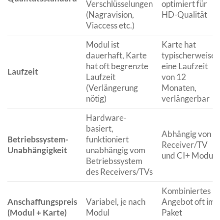
Verschlüsselungen
optimiert für
(Nagravision,
HD-Qualität
Viaccess etc.)
Modul ist
Karte hat
dauerhaft, Karte
typischerweise
hat oft begrenzte
eine Laufzeit
Laufzeit
Laufzeit
von 12
(Verlängerung
Monaten,
nötig)
verlängerbar
Hardware-
basiert,
Abhängig von
Betriebssystem-
funktioniert
Receiver/TV
Unabhängigkeit
unabhängig vom
und CI+ Modul
Betriebssystem
des Receivers/TVs
Kombiniertes
Anschaffungspreis
Variabel, je nach
Angebot oft im
(Modul + Karte)
Modul
Paket