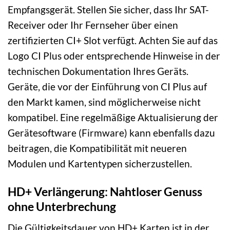
Empfangsgerät. Stellen Sie sicher, dass Ihr SAT-
Receiver oder Ihr Fernseher über einen
zertifizierten CI+ Slot verfügt. Achten Sie auf das
Logo CI Plus oder entsprechende Hinweise in der
technischen Dokumentation Ihres Geräts.
Geräte, die vor der Einführung von CI Plus auf
den Markt kamen, sind möglicherweise nicht
kompatibel. Eine regelmäßige Aktualisierung der
Gerätesoftware (Firmware) kann ebenfalls dazu
beitragen, die Kompatibilität mit neueren
Modulen und Kartentypen sicherzustellen.
HD+ Verlängerung: Nahtloser Genuss
ohne Unterbrechung
Die Gültigkeitsdauer von HD+ Karten ist in der