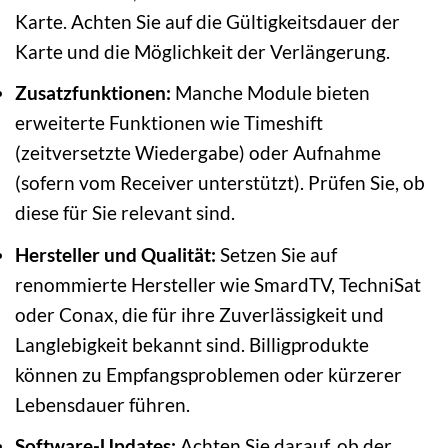
Karte. Achten Sie auf die Gültigkeitsdauer der
Karte und die Möglichkeit der Verlängerung.
Zusatzfunktionen:
Manche Module bieten
erweiterte Funktionen wie Timeshift
(zeitversetzte Wiedergabe) oder Aufnahme
(sofern vom Receiver unterstützt). Prüfen Sie, ob
diese für Sie relevant sind.
Hersteller und Qualität:
Setzen Sie auf
renommierte Hersteller wie SmardTV, TechniSat
oder Conax, die für ihre Zuverlässigkeit und
Langlebigkeit bekannt sind. Billigprodukte
können zu Empfangsproblemen oder kürzerer
Lebensdauer führen.
Software-Updates:
Achten Sie darauf, ob der