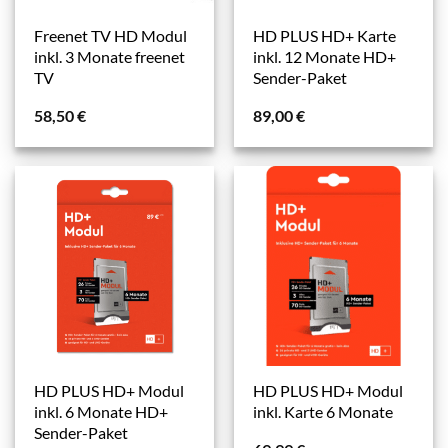
Freenet TV HD Modul
HD PLUS HD+ Karte
inkl. 3 Monate freenet
inkl. 12 Monate HD+
TV
Sender-Paket
58,50
€
89,00
€
HD PLUS HD+ Modul
HD PLUS HD+ Modul
inkl. 6 Monate HD+
inkl. Karte 6 Monate
Sender-Paket