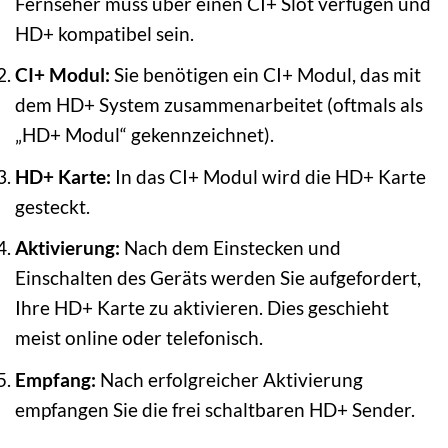
Fernseher muss über einen CI+ Slot verfügen und
HD+ kompatibel sein.
CI+ Modul:
Sie benötigen ein CI+ Modul, das mit
dem HD+ System zusammenarbeitet (oftmals als
„HD+ Modul“ gekennzeichnet).
HD+ Karte:
In das CI+ Modul wird die HD+ Karte
gesteckt.
Aktivierung:
Nach dem Einstecken und
Einschalten des Geräts werden Sie aufgefordert,
Ihre HD+ Karte zu aktivieren. Dies geschieht
meist online oder telefonisch.
Empfang:
Nach erfolgreicher Aktivierung
empfangen Sie die frei schaltbaren HD+ Sender.