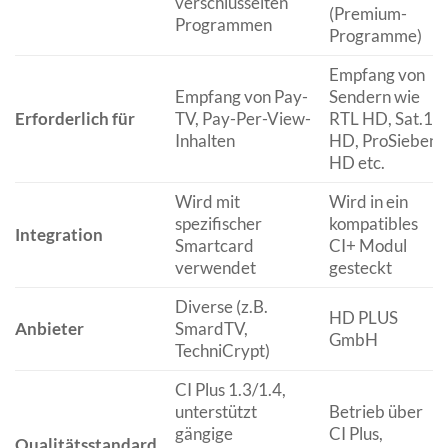
verschlüsselten
(Premium-
Programmen
Programme)
Empfang von
Empfang von Pay-
Sendern wie
Erforderlich für
TV, Pay-Per-View-
RTL HD, Sat.1
Inhalten
HD, ProSieben
HD etc.
Wird mit
Wird in ein
spezifischer
kompatibles
Integration
Smartcard
CI+ Modul
verwendet
gesteckt
Diverse (z.B.
HD PLUS
Anbieter
SmardTV,
GmbH
TechniCrypt)
CI Plus 1.3/1.4,
unterstützt
Betrieb über
gängige
CI Plus,
Qualitätsstandard