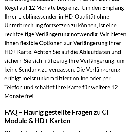
Regel auf 12 Monate begrenzt. Um den Empfang
Ihrer Lieblingssender in HD-Qualität ohne
Unterbrechung fortsetzen zu können, ist eine
rechtzeitige Verlängerung notwendig. Wir bieten
Ihnen flexible Optionen zur Verlängerung Ihrer
HD+ Karte. Achten Sie auf die Ablaufdaten und
sichern Sie sich frühzeitig Ihre Verlängerung, um
keine Sendung zu verpassen. Die Verlängerung
erfolgt meist unkompliziert online oder per
Telefon und schaltet Ihre Karte für weitere 12
Monate frei.
FAQ – Häufig gestellte Fragen zu CI
Module & HD+ Karten