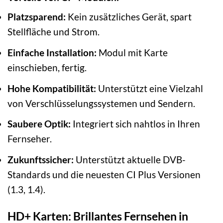
Platzsparend:
Kein zusätzliches Gerät, spart
Stellfläche und Strom.
Einfache Installation:
Modul mit Karte
einschieben, fertig.
Hohe Kompatibilität:
Unterstützt eine Vielzahl
von Verschlüsselungssystemen und Sendern.
Saubere Optik:
Integriert sich nahtlos in Ihren
Fernseher.
Zukunftssicher:
Unterstützt aktuelle DVB-
Standards und die neuesten CI Plus Versionen
(1.3, 1.4).
HD+ Karten: Brillantes Fernsehen in