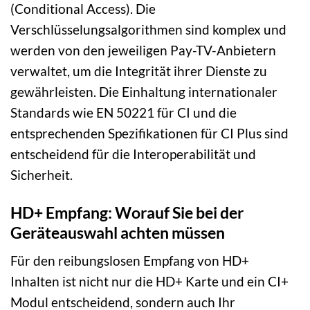
(Conditional Access). Die
Verschlüsselungsalgorithmen sind komplex und
werden von den jeweiligen Pay-TV-Anbietern
verwaltet, um die Integrität ihrer Dienste zu
gewährleisten. Die Einhaltung internationaler
Standards wie EN 50221 für CI und die
entsprechenden Spezifikationen für CI Plus sind
entscheidend für die Interoperabilität und
Sicherheit.
HD+ Empfang: Worauf Sie bei der
Geräteauswahl achten müssen
Für den reibungslosen Empfang von HD+
Inhalten ist nicht nur die HD+ Karte und ein CI+
Modul entscheidend, sondern auch Ihr