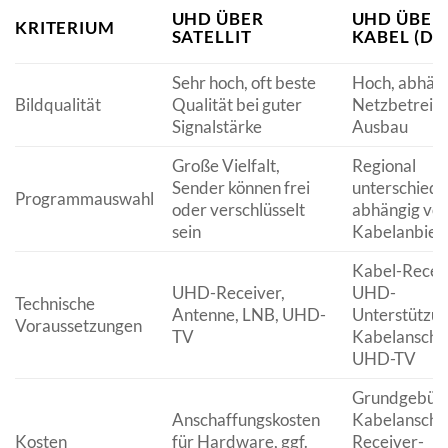
UHD ÜBER
UHD ÜBER
KRITERIUM
SATELLIT
KABEL (DV
Sehr hoch, oft beste
Hoch, abhäng
Bildqualität
Qualität bei guter
Netzbetreib
Signalstärke
Ausbau
Große Vielfalt,
Regional
Sender können frei
unterschiedli
Programmauswahl
oder verschlüsselt
abhängig vo
sein
Kabelanbiet
Kabel-Receiv
UHD-Receiver,
UHD-
Technische
Antenne, LNB, UHD-
Unterstützun
Voraussetzungen
TV
Kabelanschlu
UHD-TV
Grundgebühr
Anschaffungskosten
Kabelanschlus
Kosten
für Hardware, ggf.
Receiver-