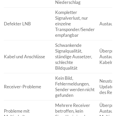
Niederschlag
Kompletter
Signalverlust, nur
Defekter LNB
einzelne
Austaus
Transponder/Sender
empfangbar
Schwankende
Signalqualität,
Überprü
Kabel und Anschlüsse
ständige Aussetzer,
Austaus
schlechte
Kabeln/
Bildqualität
Kein Bild,
Neustart
Fehlermeldungen,
Receiver-Probleme
Update,
Sender werden nicht
des Rece
gefunden
Mehrere Receiver
Überprü
Probleme mit
betroffen, kein
Austaus