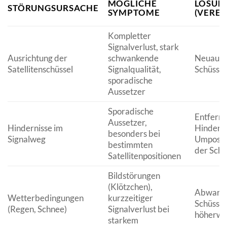
MÖGLICHE
LÖSUN
STÖRUNGSURSACHE
SYMPTOME
(VEREI
Kompletter
Signalverlust, stark
Ausrichtung der
schwankende
Neuausr
Satellitenschüssel
Signalqualität,
Schüssel
sporadische
Aussetzer
Sporadische
Entfern
Aussetzer,
Hindernisse im
Hinderni
besonders bei
Signalweg
Umposit
bestimmten
der Schü
Satellitenpositionen
Bildstörungen
(Klötzchen),
Abwarte
Wetterbedingungen
kurzzeitiger
Schüssel
(Regen, Schnee)
Signalverlust bei
höherwe
starkem