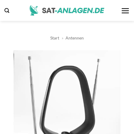
Zum
Inhalt
springen
Start
»
Antennen