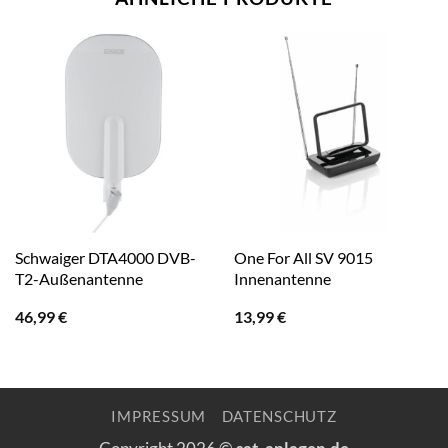
Schwaiger DTA4000 DVB-
One For All SV 9015
T2-Außenantenne
Innenantenne
46,99
€
13,99
€
IMPRESSUM
DATENSCHUTZ