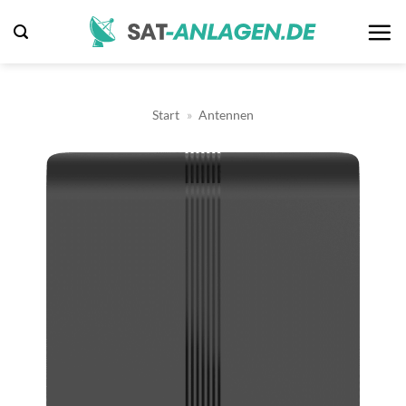
Zum
Inhalt
springen
Start
»
Antennen