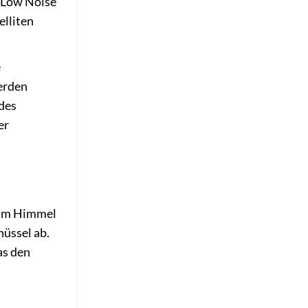
 (Low Noise
elliten
e
erden
 des
er
d am Himmel
üssel ab.
as den