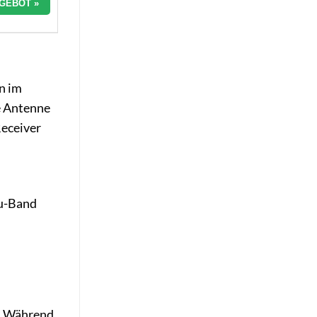
GEBOT »
n im
e Antenne
Receiver
Ku-Band
t. Während