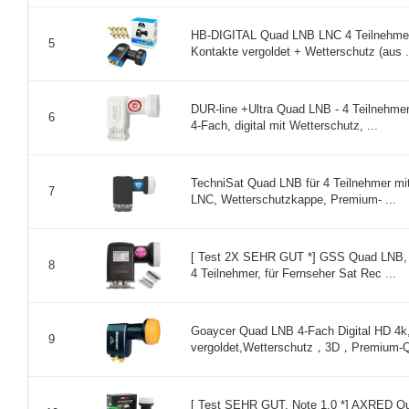
HB-DIGITAL Quad LNB LNC 4 Teilnehmer
5
Kontakte vergoldet + Wetterschutz (aus .
DUR-line +Ultra Quad LNB - 4 Teilnehmer
6
4-Fach, digital mit Wetterschutz, ...
TechniSat Quad LNB für 4 Teilnehmer mit 
7
LNC, Wetterschutzkappe, Premium- ...
[ Test 2X SEHR GUT *] GSS Quad LNB, L
8
4 Teilnehmer, für Fernseher Sat Rec ...
Goaycer Quad LNB 4-Fach Digital HD 4k,m
9
vergoldet,Wetterschutz，3D，Premium-Qua
[ Test SEHR GUT, Note 1.0 *] AXRED Q