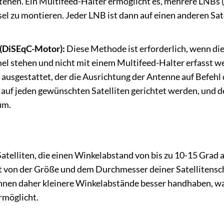
 stehen. Ein Multifeed-Halter ermöglicht es, mehrere LNBs
sel zu montieren. Jeder LNB ist dann auf einen anderen Sat
(DiSEqC-Motor):
Diese Methode ist erforderlich, wenn di
l stehen und nicht mit einem Multifeed-Halter erfasst w
ausgestattet, der die Ausrichtung der Antenne auf Befehl
 auf jeden gewünschten Satelliten gerichtet werden, und d
um.
l
atelliten, die einen Winkelabstand von bis zu 10-15 Gra
t von der Größe und dem Durchmesser deiner Satellitensch
nnen daher kleinere Winkelabstände besser handhaben, w
rmöglicht.