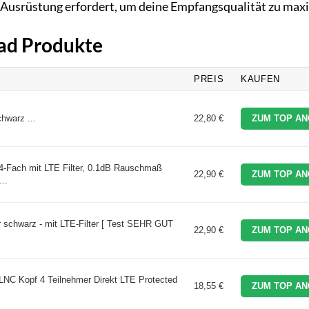
e Ausrüstung erfordert, um deine Empfangsqualität zu max
uad Produkte
PREIS
KAUFEN
hwarz ...
22,80 €
ZUM TOP AN
-Fach mit LTE Filter, 0.1dB Rauschmaß
22,90 €
ZUM TOP AN
..
 schwarz - mit LTE-Filter [ Test SEHR GUT
22,90 €
ZUM TOP AN
LNC Kopf 4 Teilnehmer Direkt LTE Protected
18,55 €
ZUM TOP AN