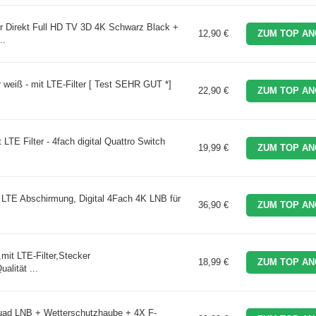
 Direkt Full HD TV 3D 4K Schwarz Black +
12,90 €
ZUM TOP AN
..
 weiß - mit LTE-Filter [ Test SEHR GUT *]
22,90 €
ZUM TOP AN
LTE Filter - 4fach digital Quattro Switch
19,99 €
ZUM TOP AN
TE Abschirmung, Digital 4Fach 4K LNB für
36,90 €
ZUM TOP AN
it LTE-Filter,Stecker
18,99 €
ZUM TOP AN
lität ...
uad LNB + Wetterschutzhaube + 4X F-