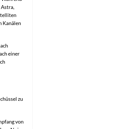
 Astra,
telliten
en Kanälen
nach
ach einer
ich
schüssel zu
Empfang von