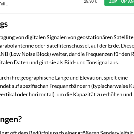
29,90 €
ZUM TOP AN
il ...
gs
ragung von digitalen Signalen von geostationären Satellite
rabolantenne oder Satellitenschüssel, auf der Erde. Dies
 LNB (Low Noise Block) weiter, der die Frequenzen für den 
talen Daten und gibt sie als Bild- und Tonsignal aus.
rch ihre geographische Länge und Elevation, spielt eine
sendet auf spezifischen Frequenzbändern (typischerweise 
ertikal oder horizontal), um die Kapazität zu erhöhen und
angen?
ingt oft dem Bedürfnis nach einer größeren Sendervielfal