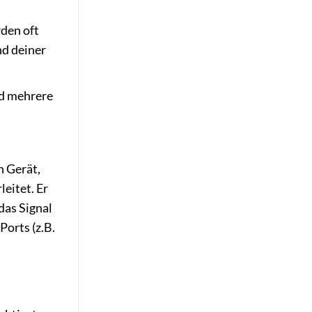
rden oft
nd deiner
nd mehrere
n Gerät,
eitet. Er
das Signal
orts (z.B.