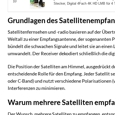
10
Stecker, Digital 4Fach 4K HD LMB für 4 Te
Grundlagen des Satellitenempfan
Satellitenfernsehen und -radio basieren auf der Übert
Weltall zu einer Empfangsantenne, der sogenannten Pa
bündelt die schwachen Signale und leitet sie an einen
umwandelt. Der Receiver dekodiert schließlich die digi
Die Position der Satelliten am Himmel, ausgedrückt du
entscheidende Rolle für den Empfang. Jeder Satellit 
oder C-Band) und nutzt verschiedene Polarisationen (v
Interferenzen zu minimieren.
Warum mehrere Satelliten empf
Der Wunsch, mehrere Satelliten zu empfangen, entspr