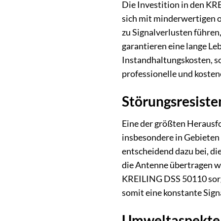
Die Investition in den K
sich mit minderwertigen 
zu Signalverlusten führen
garantieren eine lange Le
Instandhaltungskosten, so
professionelle und kostene
Störungsresiste
Eine der größten Herausfo
insbesondere in Gebiete
entscheidend dazu bei, di
die Antenne übertragen we
KREILING DSS 50110 sorgt 
somit eine konstante Signa
Umweltaspekte 