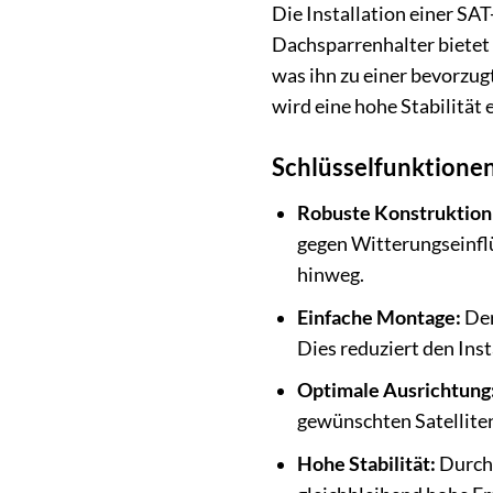
Die Installation einer SA
Dachsparrenhalter bietet 
was ihn zu einer bevorzu
wird eine hohe Stabilität 
Schlüsselfunktionen 
Robuste Konstruktion
gegen Witterungseinflü
hinweg.
Einfache Montage:
Der
Dies reduziert den Ins
Optimale Ausrichtung
gewünschten Satelliten
Hohe Stabilität:
Durch 