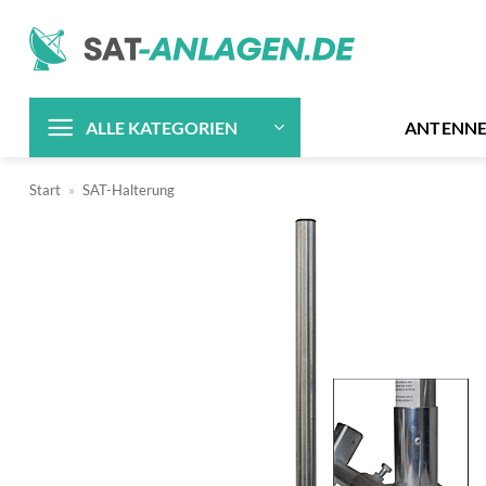
Zum
Inhalt
springen
ANTENN
ALLE KATEGORIEN
Start
»
SAT-Halterung