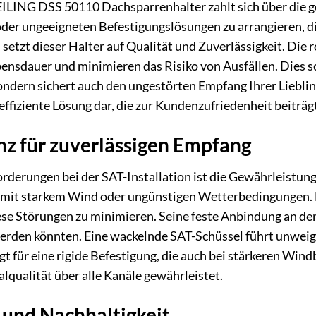
REILING DSS 50110 Dachsparrenhalter zahlt sich über die 
oder ungeeigneten Befestigungslösungen zu arrangieren, d
, setzt dieser Halter auf Qualität und Zuverlässigkeit. Di
bensdauer und minimieren das Risiko von Ausfällen. Dies s
ndern sichert auch den ungestörten Empfang Ihrer Lieblings
ffiziente Lösung dar, die zur Kundenzufriedenheit beiträg
nz für zuverlässigen Empfang
rderungen bei der SAT-Installation ist die Gewährleistung
n mit starkem Wind oder ungünstigen Wetterbedingungen.
ese Störungen zu minimieren. Seine feste Anbindung an de
rden könnten. Eine wackelnde SAT-Schüssel führt unweige
für eine rigide Befestigung, die auch bei stärkeren Wind
lqualität über alle Kanäle gewährleistet.
und Nachhaltigkeit