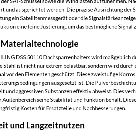
t der SAT-Schüssel sowie die Windlasten aufzunehmen. Nac
t und ausgerichtet werden. Die präzise Ausrichtung der Sc
htung ein Satellitenmessgerät oder die Signalstärkeanzeig
uktion eine feine Justierung, um das bestmögliche Signal z
 Materialtechnologie
EILING DSS 50110 Dachsparrenhalters wird maßgeblich du
Stahl ist nicht nur extrem belastbar, sondern wird durc
al vor den Elementen geschützt. Diese zweistufige Korro
terungsbedingungen ausgesetzt ist. Die Pulverbeschichtun
eit und aggressiven Substanzen effektiv abweist. Dies verh
m Außenbereich seine Stabilität und Funktion behält. Die
angfristig Kosten für Ersatzteile und Nachbesserungen.
eit und Langzeitnutzen