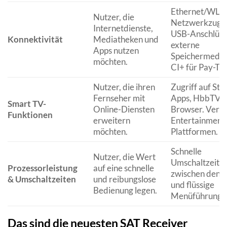
Ethernet/WLA
Nutzer, die
Netzwerkzuga
Internetdienste,
USB-Anschlüss
Konnektivität
Mediatheken und
externe
Apps nutzen
Speichermedie
möchten.
CI+ für Pay-TV.
Nutzer, die ihren
Zugriff auf St
Fernseher mit
Apps, HbbTV,
Smart TV-
Online-Diensten
Browser. Verei
Funktionen
erweitern
Entertainment
möchten.
Plattformen.
Schnelle
Nutzer, die Wert
Umschaltzeite
Prozessorleistung
auf eine schnelle
zwischen den 
& Umschaltzeiten
und reibungslose
und flüssige
Bedienung legen.
Menüführung.
Das sind die neuesten SAT Receiver