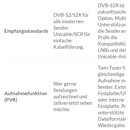
DVB-S2X ist di
zukunftssicher
DVB-S2/S2X für
Option. MultiS
alle modernen
Unterstützung 
Sender.
Empfangsstandards
die Senderanza
Unicable/SCR für
Prüfe die
einfache
Kompatibilität
Kabelführung.
LNBs und dein
Unicable-Anlag
Twin-Tuner für
gleichzeitige
Aufnahme meh
Wer gerne
Sender. Extern
Sendungen
Aufnahmefunktion
Festplatte/USB
aufzeichnet und
(PVR)
oder interne
zeitversetzt sehen
Festplatte. Prü
möchte.
unterstützte
Dateiformate f
Wiedergabe.