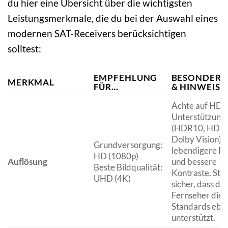
du hier eine Übersicht über die wichtigsten
Leistungsmerkmale, die du bei der Auswahl eines
modernen SAT-Receivers berücksichtigen
solltest:
EMPFEHLUNG
BESONDERH
MERKMAL
FÜR…
& HINWEISE
Achte auf HDR
Unterstützung
(HDR10, HDR
Dolby Vision) f
Grundversorgung:
lebendigere F
HD (1080p)
Auflösung
und bessere
Beste Bildqualität:
Kontraste. Stel
UHD (4K)
sicher, dass dei
Fernseher dies
Standards eben
unterstützt.