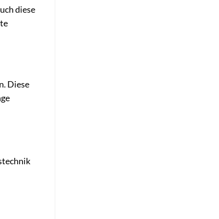
Auch diese
te
n. Diese
age
stechnik