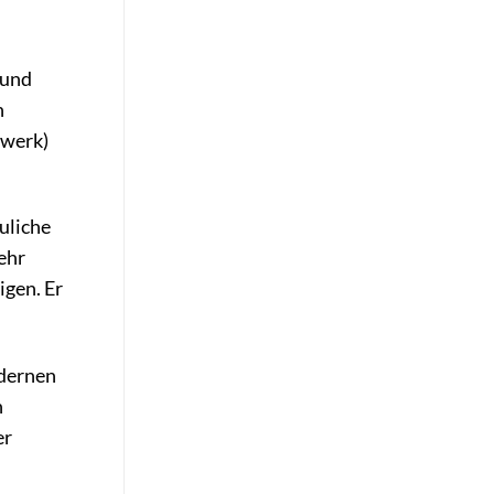
 und
n
rwerk)
uliche
ehr
igen. Er
odernen
n
er