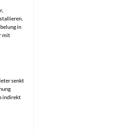
r,
tallieren.
abelung in
r mit
ieter senkt
hnung
o indirekt