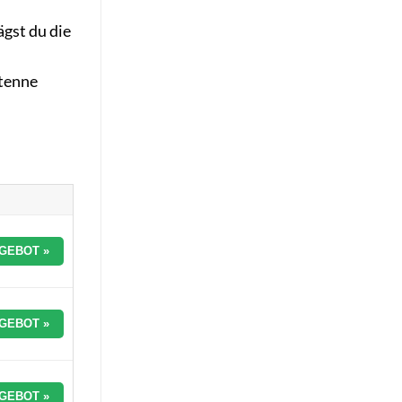
ägst du die
ntenne
GEBOT »
GEBOT »
GEBOT »