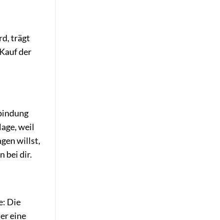
d, trägt
 Kauf der
rbindung
age, weil
en willst,
 bei dir.
e: Die
er eine