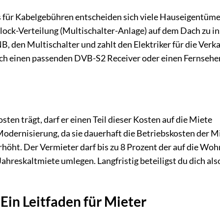
 für Kabelgebühren entscheiden sich viele Hauseigentüme
ock-Verteilung (Multischalter-Anlage) auf dem Dach zu ins
, den Multischalter und zahlt den Elektriker für die Verk
ich einen passenden DVB-S2 Receiver oder einen Fernsehe
ten trägt, darf er einen Teil dieser Kosten auf die Miete
Modernisierung, da sie dauerhaft die Betriebskosten der M
rhöht. Der Vermieter darf bis zu 8 Prozent der auf die Wo
hreskaltmiete umlegen. Langfristig beteiligst du dich als
Ein Leitfaden für Mieter