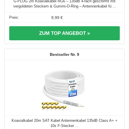
G-PLUG 2m Koaxialkabel RG6 – 135dB 4-fach geschirmt mit
vergoldeten Steckern & Gummi-O-Ring – Antennenkabel fü ...
9,99 €
ZUM TOP ANGEBOT »
9
Koaxialkabel 20m SAT Kabel Antennenkabel 135dB Class A+ +
10x F-Stecker ...