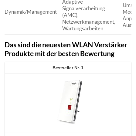
Adaptive
Umsch
Signalverarbeitung
Dynamik/Management
Modi, 
(AMC),
Anpas
Netzwerkmanagement,
Ausfä
Wartungsarbeiten
Das sind die neuesten WLAN Verstärker
Produkte mit der besten Bewertung
1