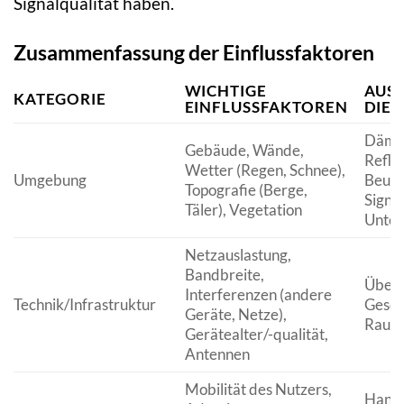
Signalqualität haben.
Zusammenfassung der Einflussfaktoren
WICHTIGE
AUS
KATEGORIE
EINFLUSSFAKTOREN
DIE 
Dämpf
Gebäude, Wände,
Reflex
Wetter (Regen, Schnee),
Umgebung
Beugu
Topografie (Berge,
Signa
Täler), Vegetation
Unter
Netzauslastung,
Bandbreite,
Überl
Interferenzen (andere
Technik/Infrastruktur
Gesch
Geräte, Netze),
Rausc
Gerätealter/-qualität,
Antennen
Mobilität des Nutzers,
Hando