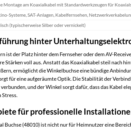
te Montage am Koaxialkabel mit Standardwerkzeugen für Koaxial
ino-Systeme, SAT-Anlagen, Kabelfernsehen, Netzwerkverkabelu
isch (typischerweise Silber oder vernickelt)
ührung hinter Unterhaltungselektr
ist der Platz hinter dem Fernseher oder dem AV-Receiver 
re Stärken voll aus. Anstatt das Koaxialkabel steil nach h
ern, ermöglicht die Winkelbuchse eine bündige Anbindung.
gt für eine aufgeräumte Optik. Die Stabilität der Verbind
 verbunden, und der Winkel sorgt dafür, dass das Kabel el
 Stress.
te für professionelle Installation
l Buchse (48010) ist nicht nur für Heimnutzer eine Bereich