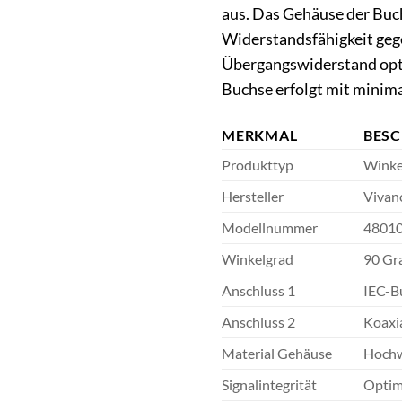
aus. Das Gehäuse der Buchs
Widerstandsfähigkeit geg
Übergangswiderstand opti
Buchse erfolgt mit minima
MERKMAL
BES
Produkttyp
Winkel
Hersteller
Vivan
Modellnummer
4801
Winkelgrad
90 Gr
Anschluss 1
IEC-Bu
Anschluss 2
Koaxi
Material Gehäuse
Hochwe
Signalintegrität
Optim