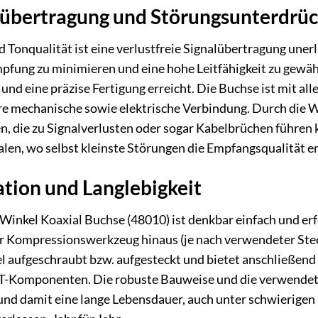
lübertragung und Störungsunterdrü
d Tonqualität ist eine verlustfreie Signalübertragung uner
pfung zu minimieren und eine hohe Leitfähigkeit zu gewähr
und eine präzise Fertigung erreicht. Die Buchse ist mit a
ere mechanische sowie elektrische Verbindung. Durch die
 die zu Signalverlusten oder sogar Kabelbrüchen führen k
en, wo selbst kleinste Störungen die Empfangsqualität e
ation und Langlebigkeit
inkel Koaxial Buchse (48010) ist denkbar einfach und erf
r Kompressionswerkzeug hinaus (je nach verwendeter Stecke
el aufgeschraubt bzw. aufgesteckt und bietet anschließen
T-Komponenten. Die robuste Bauweise und die verwendete
und damit eine lange Lebensdauer, auch unter schwierigen