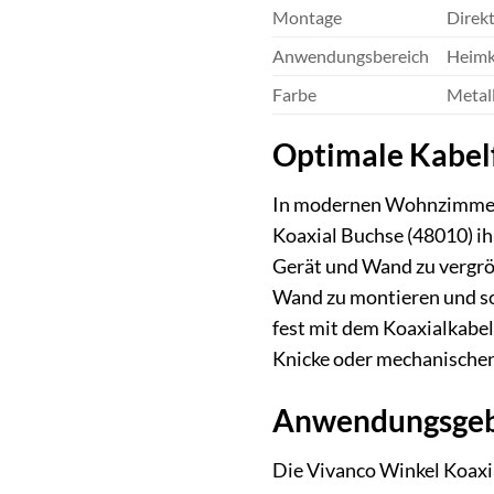
Montage
Direk
Anwendungsbereich
Heimk
Farbe
Metall
Optimale Kabelf
In modernen Wohnzimmern 
Koaxial Buchse (48010) ih
Gerät und Wand zu vergröß
Wand zu montieren und sor
fest mit dem Koaxialkabel
Knicke oder mechanischen
Anwendungsgebie
Die Vivanco Winkel Koaxia