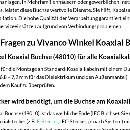
hanlagen. In Mehrfamilienhäusern oder gewerblichen Insta
leistet diese Buchse wertvolle Dienste. Sie hilft, Kabelsa
llation. Die hohe Qualität der Verarbeitung garantiert ein
 Serviceeinsätzen aufgrund von Verbindungsproblemen.
e Fragen zu Vivanco Winkel Koaxial 
el Koaxial Buchse (48010) für alle Koaxialka
t für die Montage an Standard-Koaxialkabeln mit einem D
e 6,8 – 7,2 mm für das Dielektrikum und den Außenmantel).
 dem Kauf zu überprüfen.
ker wird benötigt, um die Buchse am Koaxial
l Buchse (48010) ist das weibliche Ende (IEC Buchse). Sie 
ialstecker (z.B.
F-Stecker
, IEC-Stecker, je nach System) m
dienen, wenn am Kabel bereits ein passender Stecker mont