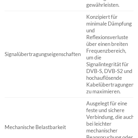
gewährleisten.
Konzipiert für
minimale Dämpfung
und
Reflexionsverluste
über einen breiten
Frequenzbereich,
Signalübertragungseigenschaften
um die
Signalintegrität für
DVB-S, DVB-S2 und
hochauflösende
Kabelübertragungen
zu maximieren.
Ausgelegt für eine
feste und sichere
Verbindung, die auch
bei leichter
Mechanische Belastbarkeit
mechanischer
Beanspruchung oder