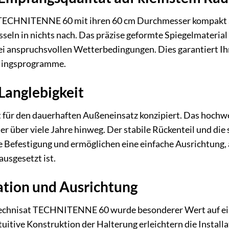
TECHNITENNE 60 mit ihren 60 cm Durchmesser kompakt aus
ln in nichts nach. Das präzise geformte Spiegelmaterial 
 bei anspruchsvollen Wetterbedingungen. Dies garantiert Ih
blingsprogramme.
Langlebigkeit
ür den dauerhaften Außeneinsatz konzipiert. Das hochwer
r über viele Jahre hinweg. Der stabile Rückenteil und di
re Befestigung und ermöglichen eine einfache Ausrichtung
usgesetzt ist.
lation und Ausrichtung
Technisat TECHNITENNE 60 wurde besonderer Wert auf ein
uitive Konstruktion der Halterung erleichtern die Install