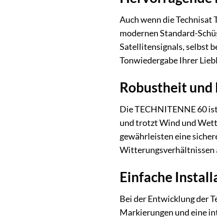
Auch wenn die Technisat 
modernen Standard-Schüsse
Satellitensignals, selbst
Tonwiedergabe Ihrer Lie
Robustheit und 
Die TECHNITENNE 60 ist f
und trotzt Wind und Wette
gewährleisten eine siche
Witterungsverhältnissen a
Einfache Instal
Bei der Entwicklung der 
Markierungen und eine int