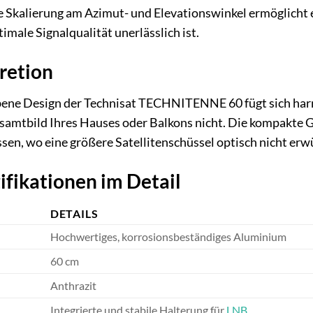
se Skalierung am Azimut- und Elevationswinkel ermöglicht
timale Signalqualität unerlässlich ist.
retion
ene Design der Technisat TECHNITENNE 60 fügt sich harmon
samtbild Ihres Hauses oder Balkons nicht. Die kompakte G
sen, wo eine größere Satellitenschüssel optisch nicht erwü
ifikationen im Detail
DETAILS
Hochwertiges, korrosionsbeständiges Aluminium
60 cm
Anthrazit
Integrierte und stabile Halterung für
LNB