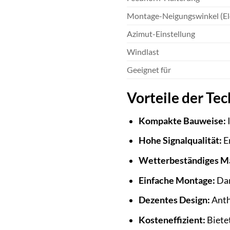
Montage-Neigungswinkel (El
Azimut-Einstellung
Windlast
Geeignet für
Vorteile der T
Kompakte Bauweise:
I
Hohe Signalqualität:
E
Wetterbeständiges Ma
Einfache Montage:
Dan
Dezentes Design:
Anthr
Kosteneffizient:
Bietet