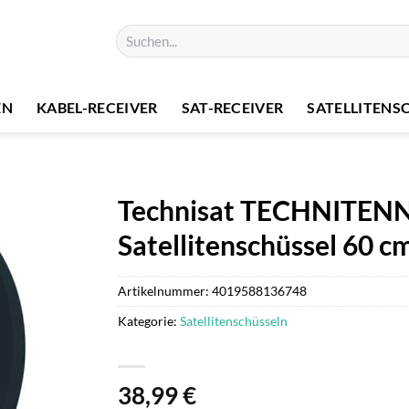
Suchen
nach:
EN
KABEL-RECEIVER
SAT-RECEIVER
SATELLITENS
Technisat TECHNITENNE
Satellitenschüssel 60 c
Artikelnummer:
4019588136748
Kategorie:
Satellitenschüsseln
38,99
€