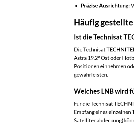
Präzise Ausrichtung:
V
Häufig gestellt
Ist die Technisat T
Die Technisat TECHNITENN
Astra 19.2° Ost oder Hotbi
Positionen einnehmen ode
gewährleisten.
Welches LNB wird f
Für die Technisat TECHNI
Empfang eines einzelnen 
Satellitenabdeckung) kön