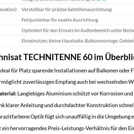
evation)
Verstellbar für präzise Satellitenausrichtung
Feinjustierbar für exakte Ausrichtung
Optimiert für den Einsatz im Außenbereich unter Ber
Einzelnutzer, kleine Haushalte, Balkonmontage, Gebiete 
echnisat TECHNITENNE 60 im Überbli
deal für Platz sparende Installationen auf Balkonen oder 
rmöglicht zuverlässigen Empfang auch bei wechselnden W
terial:
Langlebiges Aluminium schützt vor Korrosion und
k klarer Anleitung und durchdachter Konstruktion schnell 
azitfarbene Optik fügt sich unauffällig in die Umgebung e
 ein hervorragendes Preis-Leistungs-Verhältnis für den Ei