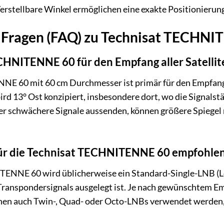
erstellbare Winkel ermöglichen eine exakte Positionierung
e Fragen (FAQ) zu Technisat TECHNI
ECHNITENNE 60 für den Empfang aller Satellit
E 60 mit 60 cm Durchmesser ist primär für den Empfang d
rd 13° Ost konzipiert, insbesondere dort, wo die Signalstär
r schwächere Signale aussenden, können größere Spiegel n
ür die Technisat TECHNITENNE 60 empfohle
TENNE 60 wird üblicherweise ein Standard-Single-LNB (Lo
Transpondersignals ausgelegt ist. Je nach gewünschtem Em
nen auch Twin-, Quad- oder Octo-LNBs verwendet werden, s