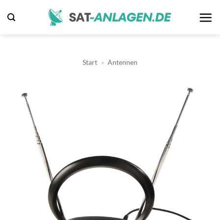
Zum
Inhalt
springen
Start
»
Antennen