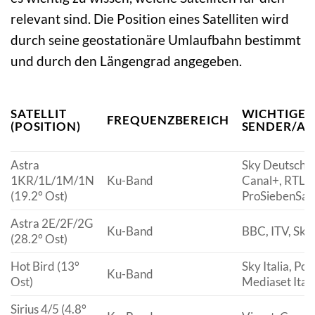
relevant sind. Die Position eines Satelliten wird
durch seine geostationäre Umlaufbahn bestimmt
und durch den Längengrad angegeben.
SATELLIT
WICHTIGE
FREQUENZBEREICH
(POSITION)
SENDER/AN
Astra
Sky Deutschla
1KR/1L/1M/1N
Ku-Band
Canal+, RTL G
(19.2° Ost)
ProSiebenSat
Astra 2E/2F/2G
Ku-Band
BBC, ITV, Sky
(28.2° Ost)
Hot Bird (13°
Sky Italia, Pol
Ku-Band
Ost)
Mediaset Itali
Sirius 4/5 (4.8°