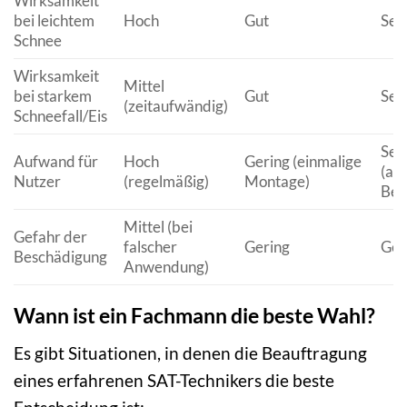
Wirksamkeit
bei leichtem
Hoch
Gut
Seh
Schnee
Wirksamkeit
Mittel
bei starkem
Gut
Seh
(zeitaufwändig)
Schneefall/Eis
Seh
Aufwand für
Hoch
Gering (einmalige
(au
Nutzer
(regelmäßig)
Montage)
Bet
Mittel (bei
Gefahr der
falscher
Gering
Ger
Beschädigung
Anwendung)
Wann ist ein Fachmann die beste Wahl?
Es gibt Situationen, in denen die Beauftragung
eines erfahrenen SAT-Technikers die beste