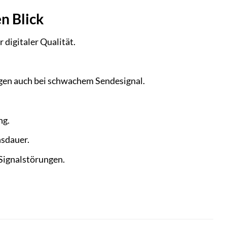
n Blick
 digitaler Qualität.
ngen auch bei schwachem Sendesignal.
ng.
nsdauer.
Signalstörungen.