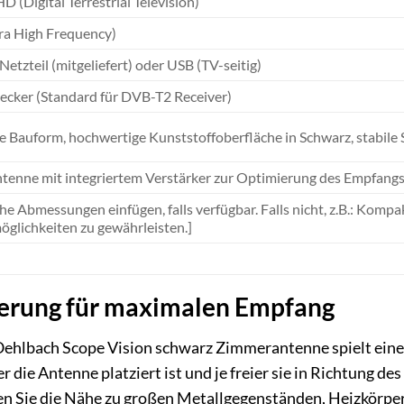
 (Digital Terrestrial Television)
ra High Frequency)
Netzteil (mitgeliefert) oder USB (TV-seitig)
ecker (Standard für DVB-T2 Receiver)
 Bauform, hochwertige Kunststoffoberfläche in Schwarz, stabile
ntenne mit integriertem Verstärker zur Optimierung des Empfang
che Abmessungen einfügen, falls verfügbar. Falls nicht, z.B.: Komp
öglichkeiten zu gewährleisten.]
ierung für maximalen Empfang
Oehlbach Scope Vision schwarz Zimmerantenne spielt eine 
er die Antenne platziert ist und je freier sie in Richtung d
den Sie die Nähe zu großen Metallgegenständen, Heizkörpe