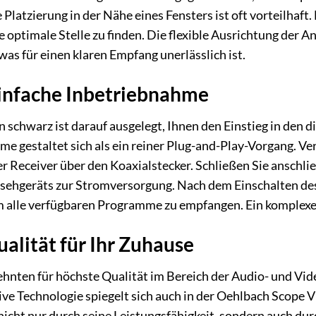
Platzierung in der Nähe eines Fensters ist oft vorteilhaft
 optimale Stelle zu finden. Die flexible Ausrichtung der A
as für einen klaren Empfang unerlässlich ist.
Einfache Inbetriebnahme
 schwarz ist darauf ausgelegt, Ihnen den Einstieg in den 
e gestaltet sich als ein reiner Plug-and-Play-Vorgang. V
 Receiver über den Koaxialstecker. Schließen Sie anschlie
sehgeräts zur Stromversorgung. Nach dem Einschalten des
 alle verfügbaren Programme zu empfangen. Ein komplexer I
alität für Ihr Zuhause
ehnten für höchste Qualität im Bereich der Audio- und Vi
ive Technologie spiegelt sich auch in der Oehlbach Scope
nicht nur durch seine Leistungsfähigkeit, sondern auch dur