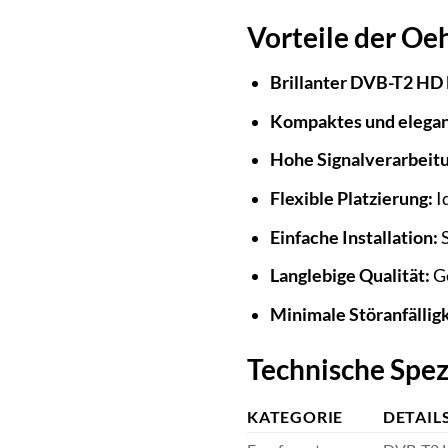
Vorteile der Oe
Brillanter DVB-T2 HD
Kompaktes und elegan
Hohe Signalverarbeit
Flexible Platzierung:
I
Einfache Installation:
S
Langlebige Qualität:
Ge
Minimale Störanfälligk
Technische Spez
KATEGORIE
DETAIL