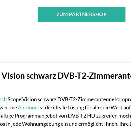
ZUM PARTNERSHOP
 Vision schwarz DVB-T2-Zimmeranten
ach
Scope Vision schwarz DVB-T2-Zimmerantenne kompromi
wertige
Antenne
ist die ideale Lösung für alle, die Wert au
elfältige Programmangebot von DVB-T2 HD zugreifen möch
tlos in jede Wohnumgebung ein und ermöglicht Ihnen, Ihre L