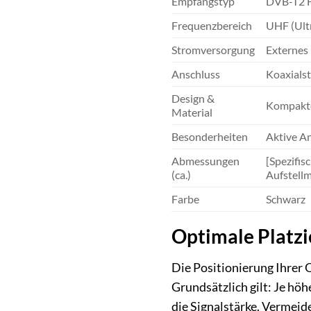
Empfangstyp
DVB-T2 HD
Frequenzbereich
UHF (Ult
Stromversorgung
Externes 
Anschluss
Koaxialst
Design &
Kompakte
Material
Besonderheiten
Aktive A
Abmessungen
[Spezifis
(ca.)
Aufstellm
Farbe
Schwarz
Optimale Platz
Die Positionierung Ihrer 
Grundsätzlich gilt: Je höh
die Signalstärke. Vermei