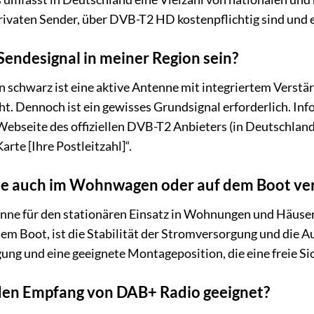
rivaten Sender, über DVB-T2 HD kostenpflichtig sind und 
Sendesignal in meiner Region sein?
 schwarz ist eine aktive Antenne mit integriertem Verstä
t. Dennoch ist ein gewisses Grundsignal erforderlich. Inf
 Webseite des offiziellen DVB-T2 Anbieters (in Deutschland
te [Ihre Postleitzahl]“.
ne auch im Wohnwagen oder auf dem Boot v
enne für den stationären Einsatz in Wohnungen und Häusern
 Boot, ist die Stabilität der Stromversorgung und die Au
ung und eine geeignete Montageposition, die eine freie S
 den Empfang von DAB+ Radio geeignet?