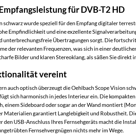
Empfangsleistung für DVB-T2 HD
 schwarz wurde speziell für den Empfang digitaler terrest
hohe Empfindlichkeit und eine exzellente Signalverarbeitu
nd unterbrechungsfreie Übertragungen sorgt. Die fortschr
e der relevanten Frequenzen, was sich in einer deutlichen
arfe Bilder und klaren Stereoklang, als säßen Sie direkt i
tionalität vereint
ern auch optisch überzeugt die Oehlbach Scope Vision sch
fügt sich harmonisch in jedes Interieur ein. Die kompakte
ch, einem Sideboard oder sogar an der Wand montiert (Mon
 Materialien garantiert Langlebigkeit und Robustheit. Di
er den USB-Anschluss Ihres Fernsehgeräts macht die Insta
 ungetrübten Fernsehvergnügen nichts mehr im Wege.