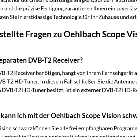
nd die präzise Fertigung garantieren Ihnen ein zuverläs
ren Sie in erstklassige Technologie für Ihr Zuhause und e
stellte Fragen zu Oehlbach Scope V
e
separaten DVB-T2 Receiver?
VB-T2 Receiver benötigen, hängt von Ihrem Fernsehgerät a
VB-T2 HD-Tuner. In diesem Fall schließen Sie die Antenne d
 DVB-T2 HD-Tuner besitzt, ist ein externer DVB-T2 HD-Re
ann ich mit der Oehlbach Scope Vision sch
ision schwarz können Sie alle frei empfangbaren Progra
 umfasst in Deutschland eine Vielzahl von nationalen und 