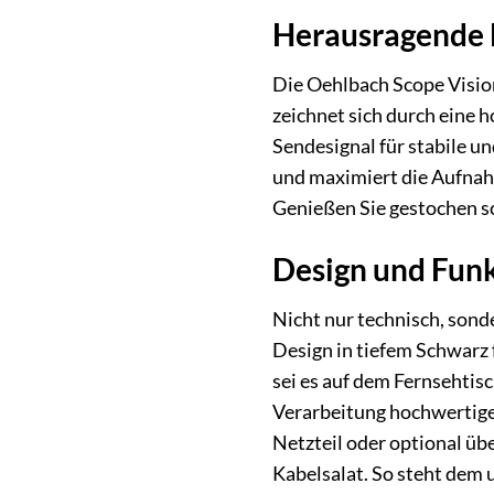
Herausragende 
Die Oehlbach Scope Vision
zeichnet sich durch eine 
Sendesignal für stabile u
und maximiert die Aufnahm
Genießen Sie gestochen sch
Design und Funk
Nicht nur technisch, sond
Design in tiefem Schwarz 
sei es auf dem Fernsehtis
Verarbeitung hochwertiger
Netzteil oder optional üb
Kabelsalat. So steht dem