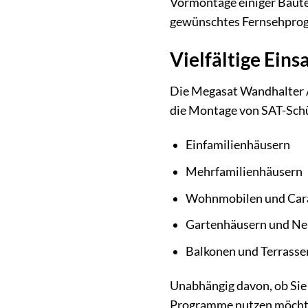
Vormontage einiger Bautei
gewünschtes Fernsehpro
Vielfältige Eins
Die Megasat Wandhalter A
die Montage von SAT-Schü
Einfamilienhäusern
Mehrfamilienhäusern
Wohnmobilen und Carav
Gartenhäusern und N
Balkonen und Terrasse
Unabhängig davon, ob Sie 
Programme nutzen möchten,