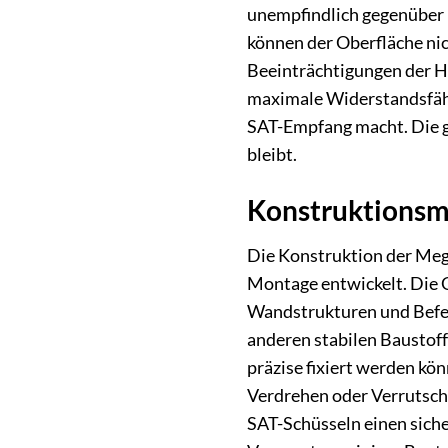
unempfindlich gegenüber 
können der Oberfläche ni
Beeinträchtigungen der Ha
maximale Widerstandsfähi
SAT-Empfang macht. Die gl
bleibt.
Konstruktionsm
Die Konstruktion der Meg
Montage entwickelt. Die G
Wandstrukturen und Befes
anderen stabilen Baustof
präzise fixiert werden kö
Verdrehen oder Verrutsche
SAT-Schüsseln einen siche