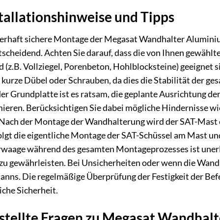
allationshinweise und Tipps
uerhaft sichere Montage der Megasat Wandhalter Aluminiu
scheidend. Achten Sie darauf, dass die von Ihnen gewählte
 (z.B. Vollziegel, Porenbeton, Hohlblocksteine) geeignet 
kurze Dübel oder Schrauben, da dies die Stabilität der ge
er Grundplatte ist es ratsam, die geplante Ausrichtung de
ieren. Berücksichtigen Sie dabei mögliche Hindernisse w
 Nach der Montage der Wandhalterung wird der SAT-Mast 
folgt die eigentliche Montage der SAT-Schüssel am Mast un
aage während des gesamten Montageprozesses ist unerlä
zu gewährleisten. Bei Unsicherheiten oder wenn die Wandb
anns. Die regelmäßige Überprüfung der Festigkeit der Bef
iche Sicherheit.
estellte Fragen zu Megasat Wandha