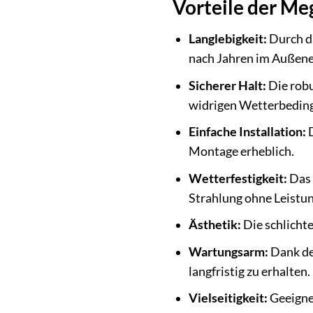
Vorteile der M
Langlebigkeit:
Durch d
nach Jahren im Außenei
Sicherer Halt:
Die robu
widrigen Wetterbedin
Einfache Installation:
D
Montage erheblich.
Wetterfestigkeit:
Das 
Strahlung ohne Leistun
Ästhetik:
Die schlichte
Wartungsarm:
Dank der
langfristig zu erhalten.
Vielseitigkeit:
Geeignet