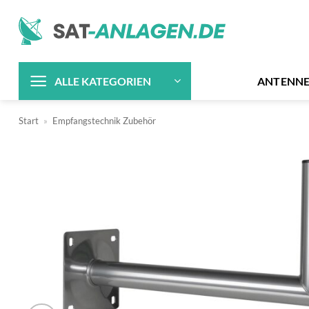
Zum
Inhalt
springen
ANTENN
ALLE KATEGORIEN
Start
»
Empfangstechnik Zubehör