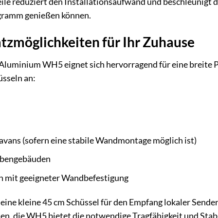
le reduziert den Installationsaufwand und beschleunigt de
gramm genießen können.
atzmöglichkeiten für Ihr Zuhause
luminium WH5 eignet sich hervorragend für eine breite Pa
sseln an:
ans (sofern eine stabile Wandmontage möglich ist)
ebengebäuden
n mit geeigneter Wandbefestigung
eine kleine 45 cm Schüssel für den Empfang lokaler Sender
 die WH5 bietet die notwendige Tragfähigkeit und Stabilit