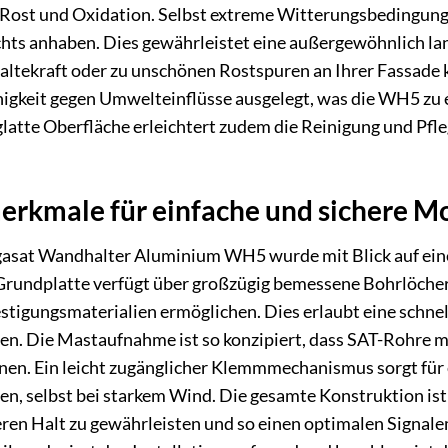
Rost und Oxidation. Selbst extreme Witterungsbedingunge
chts anhaben. Dies gewährleistet eine außergewöhnlich la
ltekraft oder zu unschönen Rostspuren an Ihrer Fassade k
gkeit gegen Umwelteinflüsse ausgelegt, was die WH5 zu 
atte Oberfläche erleichtert zudem die Reinigung und Pfle
erkmale für einfache und sichere M
asat Wandhalter Aluminium WH5 wurde mit Blick auf eine 
rundplatte verfügt über großzügig bemessene Bohrlöcher,
tigungsmaterialien ermöglichen. Dies erlaubt eine schne
fen. Die Mastaufnahme ist so konzipiert, dass SAT-Rohre
nnen. Ein leicht zugänglicher Klemmmechanismus sorgt für 
n, selbst bei starkem Wind. Die gesamte Konstruktion ist
ren Halt zu gewährleisten und so einen optimalen Signale