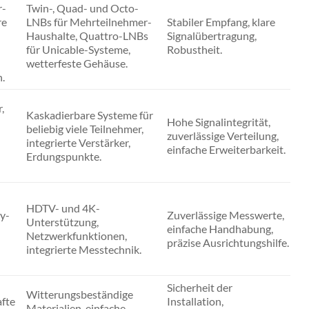
r-
Twin-, Quad- und Octo-
re
LNBs für Mehrteilnehmer-
Stabiler Empfang, klare
Haushalte, Quattro-LNBs
Signalübertragung,
für Unicable-Systeme,
Robustheit.
wetterfeste Gehäuse.
.
,
Kaskadierbare Systeme für
Hohe Signalintegrität,
beliebig viele Teilnehmer,
zuverlässige Verteilung,
integrierte Verstärker,
einfache Erweiterbarkeit.
Erdungspunkte.
HDTV- und 4K-
y-
Zuverlässige Messwerte,
Unterstützung,
einfache Handhabung,
Netzwerkfunktionen,
präzise Ausrichtungshilfe.
integrierte Messtechnik.
Sicherheit der
Witterungsbeständige
afte
Installation,
Materialien, einfache