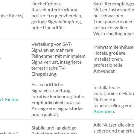
Hocheffiziente
Satellitenempfänge
Rauschunterdrückung,
Nutzer, insbesonde
ise Blocks)
breiter Frequenzbereich,
bei schwachen
geringe Signaldämpfung,
Transpondern oder
hohe Linearität.
anspruchsvollen
Wetterbedingungen
Verteilung von SAT-
Mehrfamilienhäuser
Signalen an mehrere
Hotels, größere
Teilnehmer mit minimalem
r
Installationen,
Signalverlust, integrierte
professionelle
terrestrische TV-
Anwender.
Einspeisung.
Fortschrittliche
Installateure,
Signalverarbeitung,
ambitionierte Hobb
intuitive Bedienung, hohe
AT-Finder
Nutzer, zur
Empfindlichkeit, präzise
feineinstellung von
Anzeige von Signalstärke
Antennen
.
und -qualität.
Alle Nutzer, die eine
Stabile und langlebige
sichere und dauerh
rialien &
Befestigungslösungen,