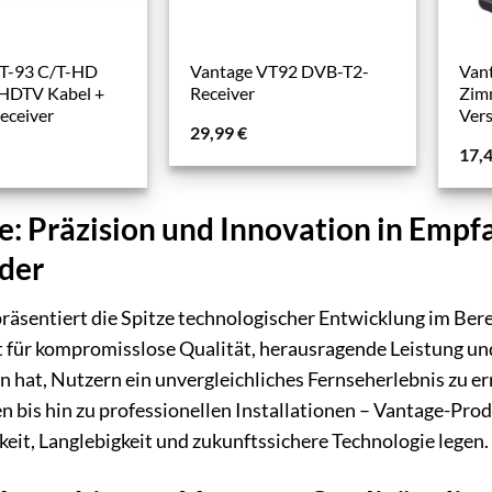
VT-93 C/T-HD
Vantage VT92 DVB-T2-
Van
 HDTV Kabel +
Receiver
Zim
eceiver
Ver
29,99
€
17,
: Präzision und Innovation in Empf
der
räsentiert die Spitze technologischer Entwicklung im Ber
 für kompromisslose Qualität, herausragende Leistung und 
n hat, Nutzern ein unvergleichliches Fernseherlebnis zu 
n bis hin zu professionellen Installationen – Vantage-Produ
keit, Langlebigkeit und zukunftssichere Technologie legen.