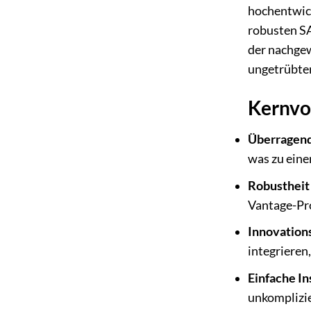
hochentwic
robusten SA
der nachgew
ungetrübten
Kernvo
Überragende
was zu eine
Robustheit 
Vantage-Pro
Innovation
integrieren
Einfache In
unkomplizie