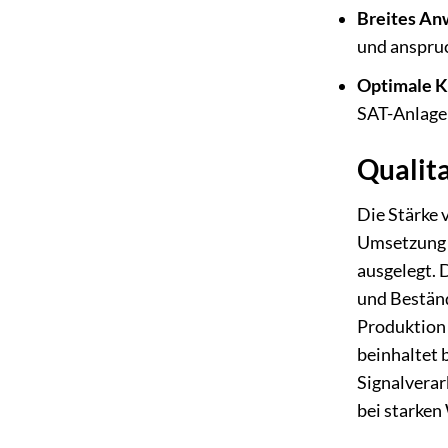
Breites A
und anspruc
Optimale K
SAT-Anlagen
Qualit
Die Stärke 
Umsetzung d
ausgelegt. 
und Beständ
Produktion 
beinhaltet 
Signalverar
bei starken