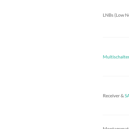
LNBs (Low No
Multischalte
Receiver &
S
Montagemate