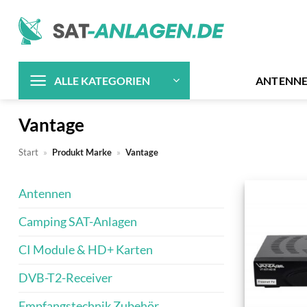
Zum
Inhalt
springen
ANTENN
ALLE KATEGORIEN
Vantage
Start
»
Produkt Marke
»
Vantage
Antennen
Camping SAT-Anlagen
CI Module & HD+ Karten
DVB-T2-Receiver
Empfangstechnik Zubehör