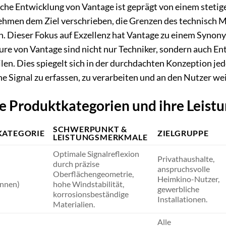
sche Entwicklung von Vantage ist geprägt von einem stetig
hmen dem Ziel verschrieben, die Grenzen des technisch 
n. Dieser Fokus auf Exzellenz hat Vantage zu einem Synony
ure von Vantage sind nicht nur Techniker, sondern auch En
len. Dies spiegelt sich in der durchdachten Konzeption jed
e Signal zu erfassen, zu verarbeiten und an den Nutzer we
e Produktkategorien und ihre Leis
SCHWERPUNKT &
ATEGORIE
ZIELGRUPPE
LEISTUNGSMERKMALE
Optimale Signalreflexion
Privathaushalte,
durch präzise
anspruchsvolle
Oberflächengeometrie,
Heimkino-Nutzer,
ennen)
hohe Windstabilität,
gewerbliche
korrosionsbeständige
Installationen.
Materialien.
Alle