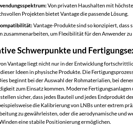
nwendungsspektrum:
Von privaten Haushalten mit höchsten
hsvollen Projekten bietet Vantage die passende Lösung.
ompatibilität:
Vantage-Produkte sind so konzipiert, dass s
 zusammenarbeiten, um Flexibilität für den Anwender zu
ative Schwerpunkte und Fertigungse
von Vantage liegt nicht nur in der Entwicklung fortschrittl
ieser Ideen in physische Produkte. Die Fertigungsprozess
Dies beginnt bei der Auswahl der Rohmaterialien, bei den
igkeit zum Einsatz kommen. Moderne Fertigungsanlagen un
stellen sicher, dass jedes Bauteil und jedes Endprodukt d
beispielsweise die Kalibrierung von LNBs unter extrem pr
beitung zu gewährleisten, oder die aerodynamische und we
 Winden eine stabile Positionierung ermöglichen.