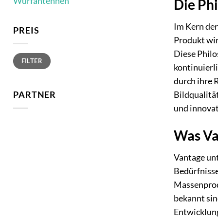
Wurfantennen
Die Phi
Im Kern der
PREIS
Produkt wir
Diese Philo
Min.
Max.
FILTER
Preis
Preis
kontinuierl
durch ihre 
Bildqualitä
PARTNER
und innovat
Was Va
Vantage unt
Bedürfnisse
Massenprodu
bekannt sin
Entwicklung