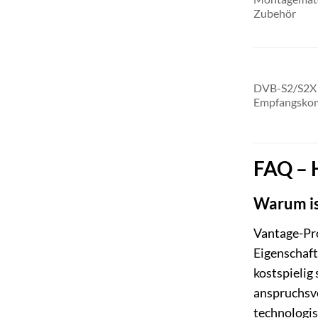
Zubehör
DVB-S2/S2X
Empfangsko
FAQ – H
Warum ist
Vantage-Pro
Eigenschaft
kostspielig
anspruchsvo
technologis