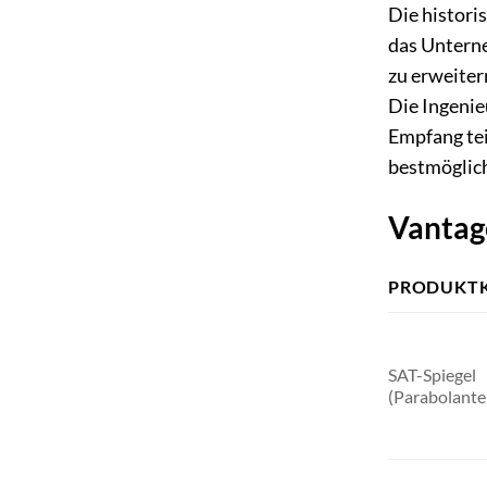
Die histori
das Unterne
zu erweiter
Die Ingenie
Empfang tei
bestmöglich
Vantag
PRODUKTK
SAT-Spiegel
(Parabolant