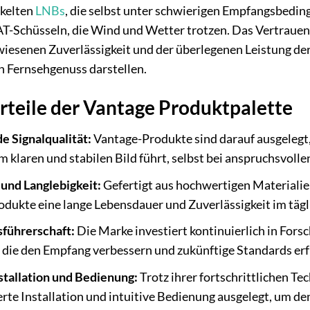
kelten
LNBs
, die selbst unter schwierigen Empfangsbeding
T-Schüsseln, die Wind und Wetter trotzen. Das Vertrauen,
iesenen Zuverlässigkeit und der überlegenen Leistung der P
 Fernsehgenuss darstellen.
rteile der Vantage Produktpalette
 Signalqualität:
Vantage-Produkte sind darauf ausgelegt,
m klaren und stabilen Bild führt, selbst bei anspruchsvol
und Langlebigkeit:
Gefertigt aus hochwertigen Materialie
dukte eine lange Lebensdauer und Zuverlässigkeit im tägl
sführerschaft:
Die Marke investiert kontinuierlich in For
, die den Empfang verbessern und zukünftige Standards erf
stallation und Bedienung:
Trotz ihrer fortschrittlichen T
rte Installation und intuitive Bedienung ausgelegt, um den