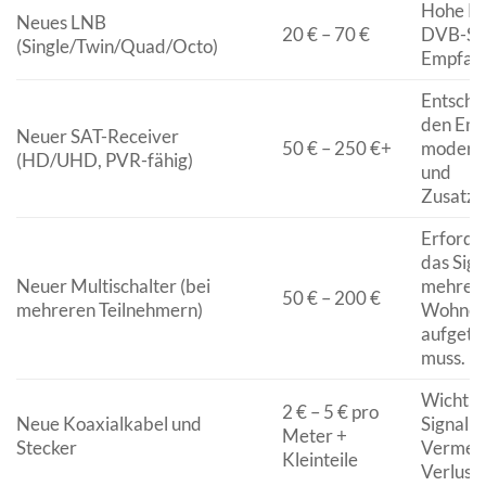
Hohe Pri
Neues LNB
20 € – 70 €
DVB-S2
(Single/Twin/Quad/Octo)
Empfan
Entsche
den Em
Neuer SAT-Receiver
50 € – 250 €+
moderne
(HD/UHD, PVR-fähig)
und
Zusatzf
Erforde
das Sign
Neuer Multischalter (bei
mehrer
50 € – 200 €
mehreren Teilnehmern)
Wohnein
aufgete
muss.
Wichtig 
2 € – 5 € pro
Neue Koaxialkabel und
Signalin
Meter +
Stecker
Vermei
Kleinteile
Verluste