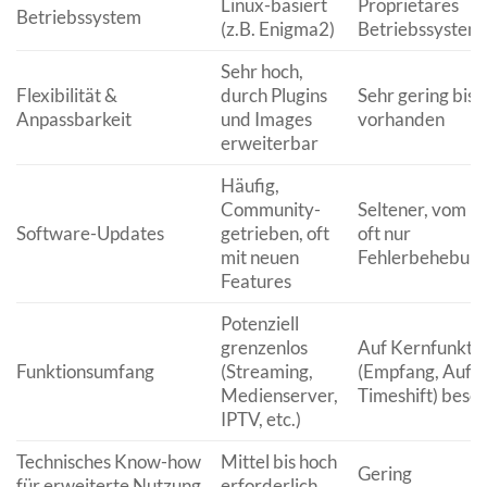
Linux-basiert
Proprietäres
Betriebssystem
(z.B. Enigma2)
Betriebssystem
Sehr hoch,
Flexibilität &
durch Plugins
Sehr gering bis n
Anpassbarkeit
und Images
vorhanden
erweiterbar
Häufig,
Community-
Seltener, vom He
Software-Updates
getrieben, oft
oft nur
mit neuen
Fehlerbehebun
Features
Potenziell
grenzenlos
Auf Kernfunkti
Funktionsumfang
(Streaming,
(Empfang, Aufn
Medienserver,
Timeshift) besc
IPTV, etc.)
Technisches Know-how
Mittel bis hoch
Gering
für erweiterte Nutzung
erforderlich