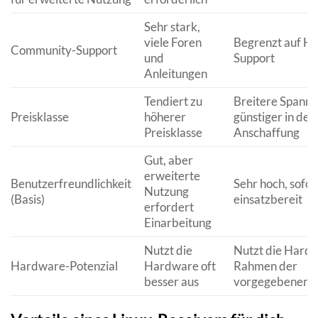
Sehr stark,
viele Foren
Begrenzt auf Her
Community-Support
und
Support
Anleitungen
Tendiert zu
Breitere Spanne,
Preisklasse
höherer
günstiger in der
Preisklasse
Anschaffung
Gut, aber
erweiterte
Benutzerfreundlichkeit
Sehr hoch, sofor
Nutzung
(Basis)
einsatzbereit
erfordert
Einarbeitung
Nutzt die
Nutzt die Hard
Hardware-Potenzial
Hardware oft
Rahmen der
besser aus
vorgegebenen S