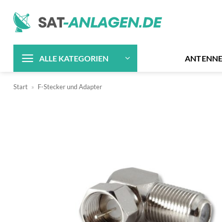
Zum
Inhalt
springen
ANTENN
ALLE KATEGORIEN
Start
»
F-Stecker und Adapter