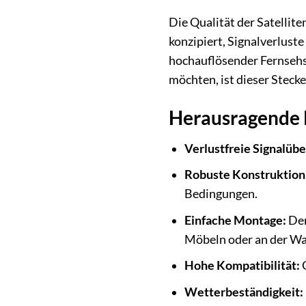
Die Qualität der Satellit
konzipiert, Signalverlust
hochauflösender Fernsehse
möchten, ist dieser Steck
Herausragende 
Verlustfreie Signalüb
Robuste Konstruktion
Bedingungen.
Einfache Montage:
Der
Möbeln oder an der W
Hohe Kompatibilität:
G
Wetterbeständigkeit: