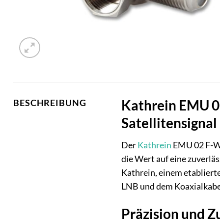
Kathrein EMU 02
BESCHREIBUNG
Satellitensignal
Der
Kathrein
EMU 02 F-Win
die Wert auf eine zuverlä
Kathrein, einem etabliert
LNB und dem Koaxialkabe
Präzision und Zu