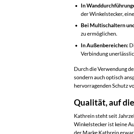
In Wanddurchführung
der Winkelstecker, ein
Bei Multischaltern un
zu ermöglichen.
In Außenbereichen:
Di
Verbindung unerlässlich
Durch die Verwendung des 
sondern auch optisch ans
hervorragenden Schutz vo
Qualität, auf di
Kathrein steht seit Jahrz
Winkelstecker ist keine A
der Marke Kathrein erwart