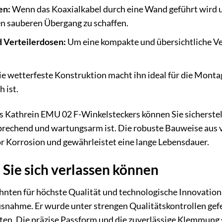
en:
Wenn das Koaxialkabel durch eine Wand geführt wird un
en sauberen Übergang zu schaffen.
d Verteilerdosen:
Um eine kompakte und übersichtliche Ve
e wetterfeste Konstruktion macht ihn ideal für die Mont
 ist.
Kathrein EMU 02 F-Winkelsteckers können Sie sicherstellen
prechend und wartungsarm ist. Die robuste Bauweise aus 
r Korrosion und gewährleistet eine lange Lebensdauer.
e Sie sich verlassen können
ehnten für höchste Qualität und technologische Innovatio
usnahme. Er wurde unter strengen Qualitätskontrollen gefe
en. Die präzise Passform und die zuverlässige Klemmung s