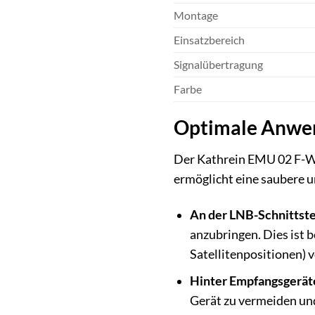
Montage
Einsatzbereich
Signalübertragung
Farbe
Optimale Anwen
Der Kathrein EMU 02 F-Win
ermöglicht eine saubere u
An der LNB-Schnittste
anzubringen. Dies ist 
Satellitenpositionen) v
Hinter Empfangsgerät
Gerät zu vermeiden und