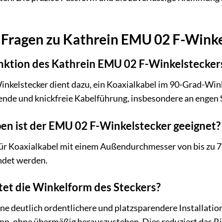
e Fragen zu Kathrein EMU 02 F-Wink
nktion des Kathrein EMU 02 F-Winkelstecker
nkelstecker dient dazu, ein Koaxialkabel im 90-Grad-Wink
ende und knickfreie Kabelführung, insbesondere an engen S
en ist der EMU 02 F-Winkelstecker geeignet?
für Koaxialkabel mit einem Außendurchmesser von bis zu 7
ndet werden.
tet die Winkelform des Steckers?
ne deutlich ordentlichere und platzsparendere Installatio
n, ohne übermäßig herauszustehen. Dies reduziert das Ris