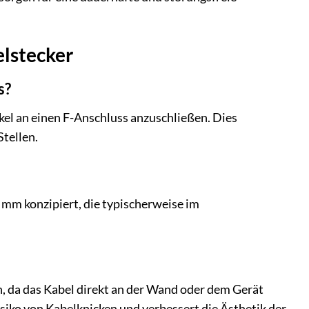
elstecker
s?
el an einen F-Anschluss anzuschließen. Dies
tellen.
 mm konzipiert, die typischerweise im
n, da das Kabel direkt an der Wand oder dem Gerät
iko von Kabelknicken und verbessert die Ästhetik der