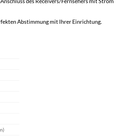
-Anschluss des Receivers/Fernsehers mit Strom
fekten Abstimmung mit Ihrer Einrichtung.
on)