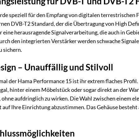
ngsleistung für DVB-T und DVB-T2
 speziell für den Empfang von digitalen terrestrischen F
nen DVB-T2 Standard, der die Übertragung von High Defi
ür eine herausragende Signalverarbeitung, die auch in Ge
urch den integrierten Verstärker werden schwache Signale 
 sichern.
ign – Unauffällig und Stilvoll
l der Hama Performance 15 ist ihr extrem flaches Profil. D
gal, hinter einem Möbelstück oder sogar direkt an der Wand
ohne aufdringlich zu wirken. Die Wahl zwischen einem el
t auf Ihre Einrichtung abzustimmen. Das Gehäuse besteht 
chlussmöglichkeiten