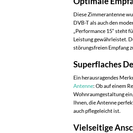
Optimale Empfa
Diese Zimmerantenne wurde
DVB-T als auch den moder
„Performance 15“ steht f
Leistung gewährleistet. D
störungsfreien Empfang zu
Superflaches Des
Ein herausragendes Merkma
Antenne
: Ob auf einem Re
Wohnraumgestaltung ein, 
Ihnen, die Antenne perfek
auch pflegeleicht ist.
Vielseitige Ans