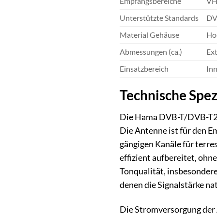
Empfangsbereiche
VH
Unterstützte Standards
DV
Material Gehäuse
Ho
Abmessungen (ca.)
Ext
Einsatzbereich
In
Technische Spez
Die Hama DVB-T/DVB-T2 Z
Die Antenne ist für den 
gängigen Kanäle für terres
effizient aufbereitet, ohn
Tonqualität, insbesondere
denen die Signalstärke na
Die Stromversorgung der A