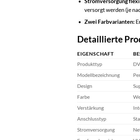
Stromversorgung flexi
versorgt werden (je na
Zwei Farbvarianten:
Er
Detaillierte Pr
EIGENSCHAFT
BE
Produkttyp
DV
Modellbezeichnung
Pe
Design
Sup
Farbe
We
Verstärkung
Int
Anschlusstyp
Sta
Stromversorgung
Net