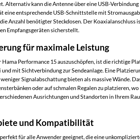
t. Alternativ kann die Antenne über eine USB-Verbindung
t eine entsprechende USB-Schnittstelle mit Stromausgabe b
die Anzahl benötigter Steckdosen. Der Koaxialanschluss ist
len Empfangsgeräten sicherstellt.
erung für maximale Leistung
r Hama Performance 15 auszuschöpfen, ist die richtige Pla
i und mit Sichtverbindung zur Sendeanlage. Eine Platzieru
t weniger Signalabschattung bieten als massive Wände. Das
nsterbänken oder auf schmalen Regalen zu platzieren, wo si
verschiedenen Ausrichtungen und Standorten in Ihrem Raum
ete und Kompatibilität
erfekt für alle Anwender geeignet, die eine unkomplizier