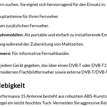
suchen. Sie eignet sich hervorragend für den Einsatz in:
uptantenne für Ihren Fernseher.
nen zusätzlichen Fernseher.
Wohnmobilen:
Als portable und einfach zu installierende E
ng während der Zubereitung von Mahlzeiten.
mmern:
Für informative Fernsehkanäle.
it jedem Gerät gegeben, das über einen DVB-T oder DVB-T2
n modernen Flachbildfernseher sowie externe DVB-T/DVB-T
lebigkeit
formance 15 Antenne besteht aus robustem ABS-Kunststoff
egel ein leicht feuchtes Tuch. Vermeiden Sie aggressive Re