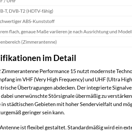
F / UHF
B-T, DVB-T2 (HDTV-fähig)
chwertiger ABS-Kunststoff
rem flach, genaue Maße variieren je nach Ausrichtung und Modell
nenbereich (Zimmerantenne)
ifikationen im Detail
immerantenne Performance 15 nutzt modernste Technolo
Empfang im VHF (Very High Frequency) und UHF (Ultra High
trische Übertragungen abdecken. Der integrierte Signalvers
e dabei unerwünschte Störsignale übermäßig zu verstärken. 
 in städtischen Gebieten mit hoher Sendervielfalt und mögl
turgemäß geringer sein kann.
ntenne ist flexibel gestaltet. Standardmäßig wird ein exte