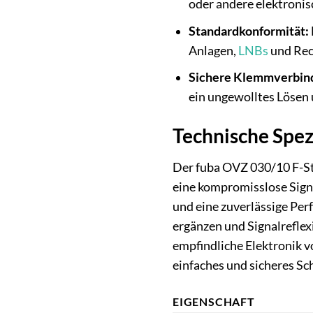
oder andere elektronis
Standardkonformität:
Anlagen,
LNBs
und Rec
Sichere Klemmverbin
ein ungewolltes Lösen 
Technische Spez
Der fuba OVZ 030/10 F-Ste
eine kompromisslose Signa
und eine zuverlässige Perf
ergänzen und Signalreflex
empfindliche Elektronik v
einfaches und sicheres Sc
EIGENSCHAFT