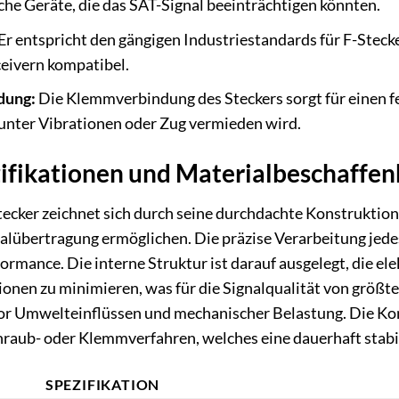
che Geräte, die das SAT-Signal beeinträchtigen könnten.
Er entspricht den gängigen Industriestandards für F-Stecke
eivern kompatibel.
dung:
Die Klemmverbindung des Steckers sorgt für einen f
unter Vibrationen oder Zug vermieden wird.
ifikationen und Materialbeschaffen
cker zeichnet sich durch seine durchdachte Konstruktion 
lübertragung ermöglichen. Die präzise Verarbeitung jedes
ormance. Die interne Struktur ist darauf ausgelegt, die e
ionen zu minimieren, was für die Signalqualität von größte
or Umwelteinflüssen und mechanischer Belastung. Die Konf
hraub- oder Klemmverfahren, welches eine dauerhaft stabi
SPEZIFIKATION