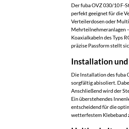
Der fuba OVZ 030/10 F-Ste
perfekt geeignet für die 
Verteilerdosen oder Multi
Mehrteilnehmeranlagen – d
Koaxialkabeln des Typs RG
präzise Passform stellt si
Installation un
Die Installation des fuba
sorgfältig abisoliert. Dabe
Anschließend wird der Ste
Ein überstehendes Innenle
entscheidend für die optim
wetterfestem Klebeband zu