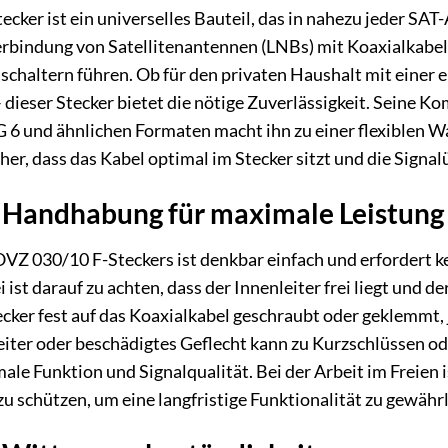
cker ist ein universelles Bauteil, das in nahezu jeder SAT
Verbindung von Satellitenantennen (LNBs) mit Koaxialkabel
schaltern führen. Ob für den privaten Haushalt mit einer 
ieser Stecker bietet die nötige Zuverlässigkeit. Seine Kom
 6 und ähnlichen Formaten macht ihn zu einer flexiblen Wa
cher, dass das Kabel optimal im Stecker sitzt und die Signa
d Handhabung für maximale Leistung
 OVZ 030/10 F-Steckers ist denkbar einfach und erfordert k
i ist darauf zu achten, dass der Innenleiter frei liegt und 
cker fest auf das Koaxialkabel geschraubt oder geklemmt, j
iter oder beschädigtes Geflecht kann zu Kurzschlüssen od
ale Funktion und Signalqualität. Bei der Arbeit im Freien 
 schützen, um eine langfristige Funktionalität zu gewährl