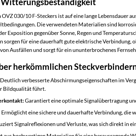
 Witterungsbeständigkeit
 OVZ 030/10 F-Steckers ist auf eine lange Lebensdauer aus
bedingungen. Die verwendeten Materialien sind korrosion
 der Exposition gegenüber Sonne, Regen und Temperatursch
 sorgen für eine dauerhaft gute elektrische Verbindung, oh
 von Ausfällen und sorgt für ein ununterbrochenes Fernseh
über herkömmlichen Steckverbinder
Deutlich verbesserte Abschirmungseigenschaften im Vergl
 Bildqualität führt.
erkontakt:
Garantiert eine optimale Signalübertragung un
:
Ermöglicht eine sichere und dauerhafte Verbindung, die we
ziert Signalreflexionen und Verluste, was sich direkt in 
t aus hochwertigen Materialien für eine herausragende W