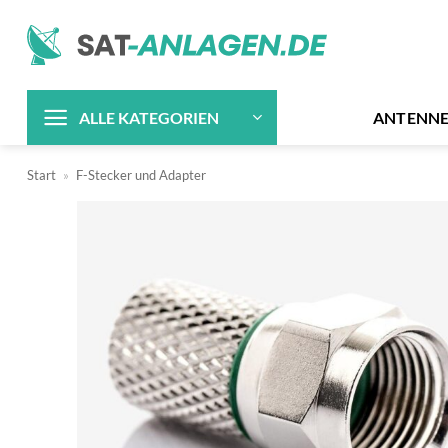
Zum
Inhalt
springen
ANTENN
ALLE KATEGORIEN
Start
»
F-Stecker und Adapter