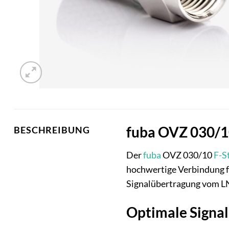
fuba OVZ 030/10
BESCHREIBUNG
Der
fuba
OVZ 030/10
F-S
hochwertige Verbindung fü
Signalübertragung vom LN
Optimale Signal