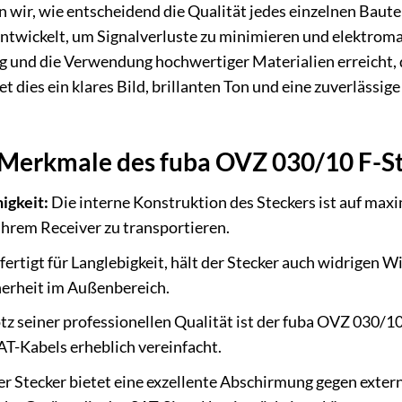
 wir, wie entscheidend die Qualität jedes einzelnen Baut
entwickelt, um Signalverluste zu minimieren und elektro
ng und die Verwendung hochwertiger Materialien erreicht, d
 dies ein klares Bild, brillanten Ton und eine zuverlässi
Merkmale des fuba OVZ 030/10 F-S
igkeit:
Die interne Konstruktion des Steckers ist auf maxi
hrem Receiver zu transportieren.
ertigt für Langlebigkeit, hält der Stecker auch widrigen 
cherheit im Außenbereich.
tz seiner professionellen Qualität ist der fuba OVZ 030/1
SAT-Kabels erheblich vereinfacht.
r Stecker bietet eine exzellente Abschirmung gegen exter