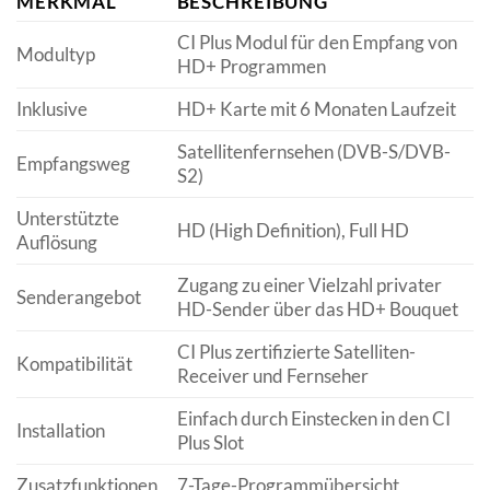
MERKMAL
BESCHREIBUNG
CI Plus Modul für den Empfang von
Modultyp
HD+ Programmen
Inklusive
HD+ Karte mit 6 Monaten Laufzeit
Satellitenfernsehen (DVB-S/DVB-
Empfangsweg
S2)
Unterstützte
HD (High Definition), Full HD
Auflösung
Zugang zu einer Vielzahl privater
Senderangebot
HD-Sender über das HD+ Bouquet
CI Plus zertifizierte Satelliten-
Kompatibilität
Receiver und Fernseher
Einfach durch Einstecken in den CI
Installation
Plus Slot
Zusatzfunktionen
7-Tage-Programmübersicht,