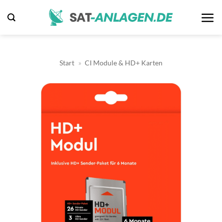
Zum
Inhalt
springen
Start
»
CI Module & HD+ Karten