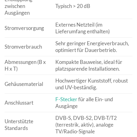
zwischen
Typisch > 20 dB
Ausgängen
Externes Netzteil (im
Stromversorgung
Lieferumfang enthalten)
Sehr geringer Energieverbrauch,
Stromverbrauch
optimiert für Dauerbetrieb.
Abmessungen (B x
Kompakte Bauweise, ideal für
H x T)
platzsparende Installationen.
Hochwertiger Kunststoff, robust
Gehäusematerial
und UV-beständig.
F-Stecker
für alle Ein- und
Anschlussart
Ausgänge
DVB-S, DVB-S2, DVB-T/T2
Unterstützte
(terrestrik, aktiv), analoge
Standards
TV/Radio-Signale