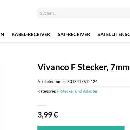
Suchen
nach:
EN
KABEL-RECEIVER
SAT-RECEIVER
SATELLITENS
Vivanco F Stecker, 7mm,
Artikelnummer:
8018417512124
Kategorie:
F-Stecker und Adapter
3,99
€