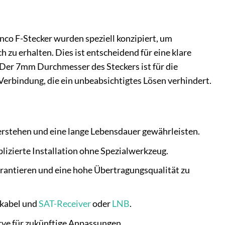
co F-Stecker wurden speziell konzipiert, um
 zu erhalten. Dies ist entscheidend für eine klare
 Der 7mm Durchmesser des Steckers ist für die
Verbindung, die ein unbeabsichtigtes Lösen verhindert.
derstehen und eine lange Lebensdauer gewährleisten.
izierte Installation ohne Spezialwerkzeug.
arantieren und eine hohe Übertragungsqualität zu
lkabel und
SAT-Receiver
oder
LNB
.
erve für zukünftige Anpassungen.