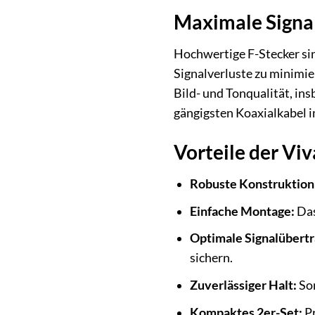
Maximale Signal
Hochwertige F-Stecker sin
Signalverluste zu minimie
Bild- und Tonqualität, in
gängigsten Koaxialkabel i
Vorteile der Viv
Robuste Konstruktion
Einfache Montage:
Das
Optimale Signalübertr
sichern.
Zuverlässiger Halt:
Sor
Kompaktes 2er-Set:
Pr