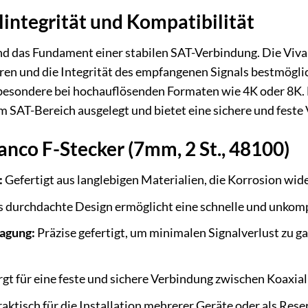
integrität und Kompatibilität
d das Fundament einer stabilen SAT-Verbindung. Die Vivan
ren und die Integrität des empfangenen Signals bestmöglich
sbesondere bei hochauflösenden Formaten wie 4K oder 8K.
m SAT-Bereich ausgelegt und bietet eine sichere und feste 
anco F-Stecker (7mm, 2 St., 48100)
:
Gefertigt aus langlebigen Materialien, die Korrosion wi
 durchdachte Design ermöglicht eine schnelle und unkompl
agung:
Präzise gefertigt, um minimalen Signalverlust zu g
gt für eine feste und sichere Verbindung zwischen Koaxia
aktisch für die Installation mehrerer Geräte oder als Res