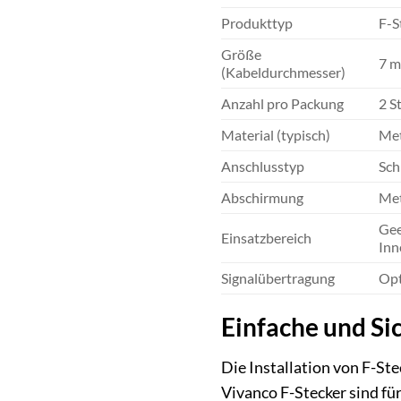
Produkttyp
F-S
Größe
7 m
(Kabeldurchmesser)
Anzahl pro Packung
2 S
Material (typisch)
Met
Anschlusstyp
Sch
Abschirmung
Met
Gee
Einsatzbereich
Inn
Signalübertragung
Opt
Einfache und Sic
Die Installation von F-Ste
Vivanco F-Stecker sind fü