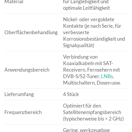
Material
für Langlebigkeit und
optimale Leitfähigkeit
Nickel- oder vergoldete
Kontakte (je nach Serie, für
Oberflächenbehandlung
verbesserte
Korrosionsbeständigkeit und
Signalqualität)
Verbindung von
Koaxialkabeln mit SAT-
Anwendungsbereich
Receivern, Fernsehern mit
DVB-S/S2-Tuner,
LNBs
,
Multischaltern, Dosen usw.
Lieferumfang
4 Stück
Optimiert für den
Frequenzbereich
Satellitenempfangsbereich
(typischerweise bis > 2 GHz)
Gering, werkzeuglose