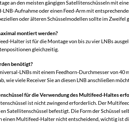
ntage an den meisten gängigen Satellitenschüsseln mit ei
rd-LNB-Aufnahme oder einen Feed-Arm mit entsprechenden
peziellen oder älteren Schüsselmodellen sollte im Zweifel 
aximal montiert werden?
ed-Halter ist für die Montage von bis zu vier LNBs ausge
tenpositionen gleichzeitig.
rden benötigt?
niversal-LNBs mit einem Feedhorn-Durchmesser von 40 mm
b, wie viele Receiver Sie an diesen LNB anschließen möch
itenschüssel für die Verwendung des Multifeed-Haltes erf
llitenschüssel ist nicht zwingend erforderlich. Der Multi
en Satellitenschüssel befestigt. Die Form der Schüssel sel
h einen Multifeed-Halter nicht entscheidend, wichtig ist d