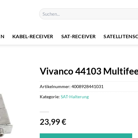
Suchen
nach:
EN
KABEL-RECEIVER
SAT-RECEIVER
SATELLITENS
Vivanco 44103 Multife
Artikelnummer:
4008928441031
Kategorie:
SAT-Halterung
23,99
€