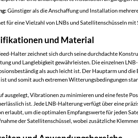
ng:
Günstiger als die Anschaffung und Installation mehrere
et für eine Vielzahl von LNBs und Satellitenschüsseln m
ifikationen und Material
eed-Halter zeichnet sich durch seine durchdachte Konstr
istung und Langlebigkeit gewährleisten. Die einzelnen L
rosionsbeständig als auch leicht ist. Der Hauptarm und di
t ist und somit auch extremen Witterungsbedingungen stan
uf ausgelegt, Vibrationen zu minimieren und eine feste Po
rlässlich ist. Jede LNB-Halterung verfügt über eine präzis
on erlaubt, um die optimalen Empfangswerte für jeden Satel
ahme der Satellitenschüssel, wobei zusätzliche Klemmen f