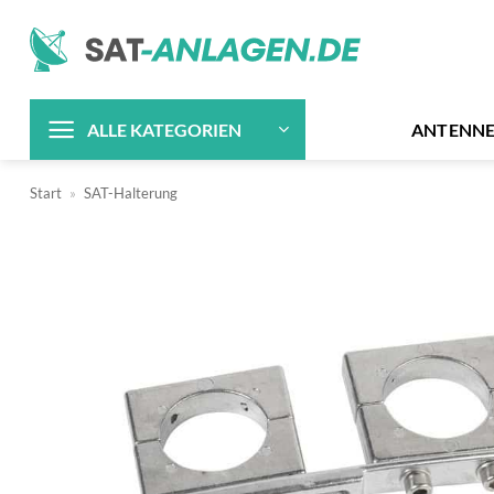
Zum
Inhalt
springen
ANTENN
ALLE KATEGORIEN
Start
»
SAT-Halterung