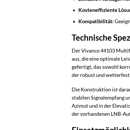
Kosteneffiziente Lösu
Kompatibilität:
Geeign
Technische Spez
Der Vivanco 44103 Multif
aus, die eine optimale Le
gefertigt, das sowohl kor
der robust und wetterfes
Die Konstruktion ist dara
stabilen Signalempfang une
Azimut und in der Elevati
der vorhandenen LNB-Aufn