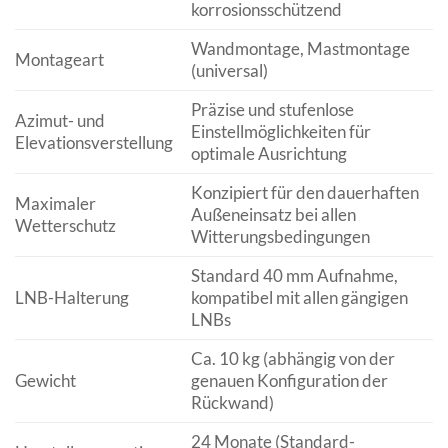
korrosionsschützend
Wandmontage, Mastmontage
Montageart
(universal)
Präzise und stufenlose
Azimut- und
Einstellmöglichkeiten für
Elevationsverstellung
optimale Ausrichtung
Konzipiert für den dauerhaften
Maximaler
Außeneinsatz bei allen
Wetterschutz
Witterungsbedingungen
Standard 40 mm Aufnahme,
LNB-Halterung
kompatibel mit allen gängigen
LNBs
Ca. 10 kg (abhängig von der
Gewicht
genauen Konfiguration der
Rückwand)
24 Monate (Standard-