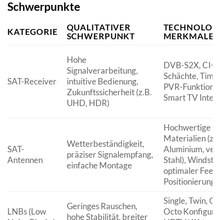
Schwerpunkte
QUALITATIVER
TECHNOLOG
KATEGORIE
SCHWERPUNKT
MERKMALE
Hohe
DVB-S2X, CI+
Signalverarbeitung,
Schächte, Times
SAT-Receiver
intuitive Bedienung,
PVR-Funktionali
Zukunftssicherheit (z.B.
Smart TV Integ
UHD, HDR)
Hochwertige
Materialien (z.B
Wetterbeständigkeit,
SAT-
Aluminium, ver
präziser Signalempfang,
Antennen
Stahl), Windstab
einfache Montage
optimaler Feed
Positionierung
Single, Twin, Q
Geringes Rauschen,
LNBs (Low
Octo Konfigura
hohe Stabilität, breiter