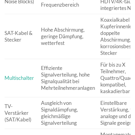
Noise Blocks)
HDTV/4K-taugl
Frequenzbereich
integriertes Net
Koaxialkabel m
Kupferinnenleit
Hohe Abschirmung,
SAT-Kabel &
doppelte
geringe Dämpfung,
Stecker
Abschirmung,
wetterfest
korrosionsbest
Stecker
Für bis zu X
Effiziente
Teilnehmer,
Signalverteilung, hohe
Multischalter
Quattro/Quad 
Signalqualität bei
kompatibel,
Mehrteilnehmeranlagen
kaskadierbar
Ausgleich von
Einstellbare
TV-
Signaldämpfung,
Verstärkung, fü
Verstärker
gleichmäßige
analoge und dig
(SAT/Kabel)
Signalverteilung
Signale geeigne
Montagemateria