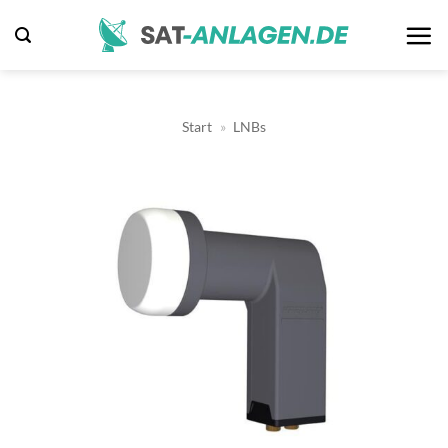
Zum
Inhalt
springen
Start
»
LNBs