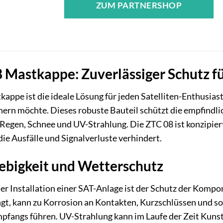
ZUM PARTNERSHOP
 Mastkappe: Zuverlässiger Schutz f
ppe ist die ideale Lösung für jeden Satelliten-Enthusiaste
chern möchte. Dieses robuste Bauteil schützt die empfind
Regen, Schnee und UV-Strahlung. Die ZTC 08 ist konzipiert
die Ausfälle und Signalverluste verhindert.
ebigkeit und Wetterschutz
 der Installation einer SAT-Anlage ist der Schutz der Kom
gt, kann zu Korrosion an Kontakten, Kurzschlüssen und s
pfangs führen. UV-Strahlung kann im Laufe der Zeit Kunst