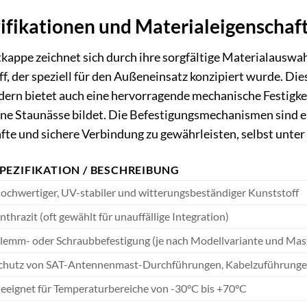
ifikationen und Materialeigenschaf
appe zeichnet sich durch ihre sorgfältige Materialauswah
f, der speziell für den Außeneinsatz konzipiert wurde. Die
ern bietet auch eine hervorragende mechanische Festigkeit
ine Staunässe bildet. Die Befestigungsmechanismen sind e
afte und sichere Verbindung zu gewährleisten, selbst unt
PEZIFIKATION / BESCHREIBUNG
ochwertiger, UV-stabiler und witterungsbeständiger Kunststoff
nthrazit (oft gewählt für unauffällige Integration)
lemm- oder Schraubbefestigung (je nach Modellvariante und Ma
chutz von SAT-Antennenmast-Durchführungen, Kabelzuführung
eeignet für Temperaturbereiche von -30°C bis +70°C