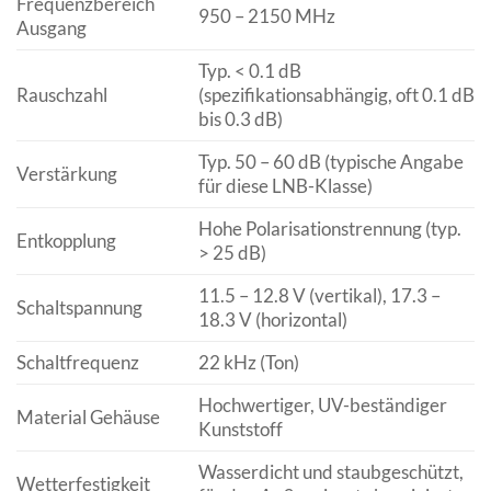
Frequenzbereich
950 – 2150 MHz
Ausgang
Typ. < 0.1 dB
Rauschzahl
(spezifikationsabhängig, oft 0.1 dB
bis 0.3 dB)
Typ. 50 – 60 dB (typische Angabe
Verstärkung
für diese LNB-Klasse)
Hohe Polarisationstrennung (typ.
Entkopplung
> 25 dB)
11.5 – 12.8 V (vertikal), 17.3 –
Schaltspannung
18.3 V (horizontal)
Schaltfrequenz
22 kHz (Ton)
Hochwertiger, UV-beständiger
Material Gehäuse
Kunststoff
Wasserdicht und staubgeschützt,
Wetterfestigkeit