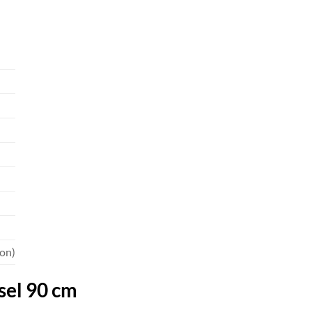
ion)
sel 90 cm