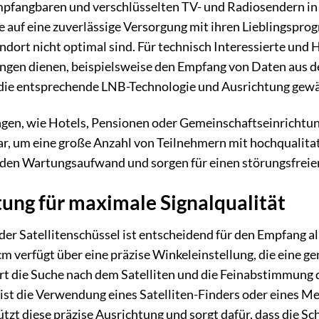
empfangbaren und verschlüsselten TV- und Radiosendern in 
ie auf eine zuverlässige Versorgung mit ihren Lieblingsp
ndort nicht optimal sind. Für technisch Interessierte und
gen dienen, beispielsweise den Empfang von Daten aus d
die entsprechende LNB-Technologie und Ausrichtung gewä
n, wie Hotels, Pensionen oder Gemeinschaftseinrichtungen
ar, um eine große Anzahl von Teilnehmern mit hochqualita
 den Wartungsaufwand und sorgen für einen störungsfreien
tung für maximale Signalqualität
 der Satellitenschüssel ist entscheidend für den Empfang
cm verfügt über eine präzise Winkeleinstellung, die eine g
ert die Suche nach dem Satelliten und die Feinabstimmung 
ist die Verwendung eines Satelliten-Finders oder eines Me
tzt diese präzise Ausrichtung und sorgt dafür, dass die Sch