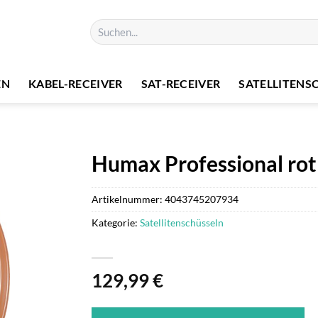
Suchen
nach:
EN
KABEL-RECEIVER
SAT-RECEIVER
SATELLITENS
Humax Professional rot 
Artikelnummer:
4043745207934
Kategorie:
Satellitenschüsseln
129,99
€