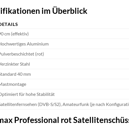
ifikationen im Überblick
DETAILS
90 cm (effektiv)
Hochwertiges Aluminium
Pulverbeschichtet (rot)
Verzinkter Stahl
Standard 40 mm
Mastmontage
Optimiert für hohe Stabilität
Satellitenfernsehen (DVB-S/S2), Amateurfunk (je nach Konfigurat
max Professional rot Satellitenschüs