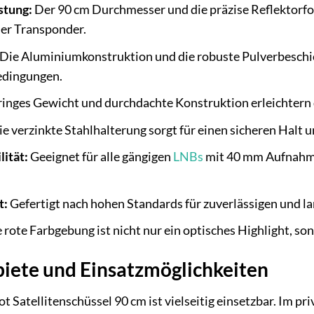
stung:
Der 90 cm Durchmesser und die präzise Reflektorfo
er Transponder.
Die Aluminiumkonstruktion und die robuste Pulverbeschic
edingungen.
inges Gewicht und durchdachte Konstruktion erleichtern d
e verzinkte Stahlhalterung sorgt für einen sicheren Halt u
ität:
Geeignet für alle gängigen
LNBs
mit 40 mm Aufnahme 
t:
Gefertigt nach hohen Standards für zuverlässigen und la
 rote Farbgebung ist nicht nur ein optisches Highlight, so
ete und Einsatzmöglichkeiten
 Satellitenschüssel 90 cm ist vielseitig einsetzbar. Im pr