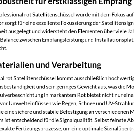
obustheit für erstklassigen Empfang
essional rot Satellitenschüssel wurde mit dem Fokus auf o
tor sorgt für eine exzellente Fokussierung der Satellitens
gkeit ausgelegt und widersteht den Elementen über viele 
 Balance zwischen Empfangsleistung und Installationsplatzb
cht.
terialien und Verarbeitung
al rot Satellitenschüssel kommt ausschließlich hochwerti
nsbeständigkeit und sein geringes Gewicht aus, was die Mo
Pulverbeschichtung in markantem Rot bietet nicht nur ein
vor Umwelteinflüssen wie Regen, Schnee und UV-Strahlung.
ie eine sichere und stabile Befestigung an verschiedenen
 ist entscheidend für die Signalqualität. Selbst feinste 
exakte Fertigungsprozesse, um eine optimale Signalübertr