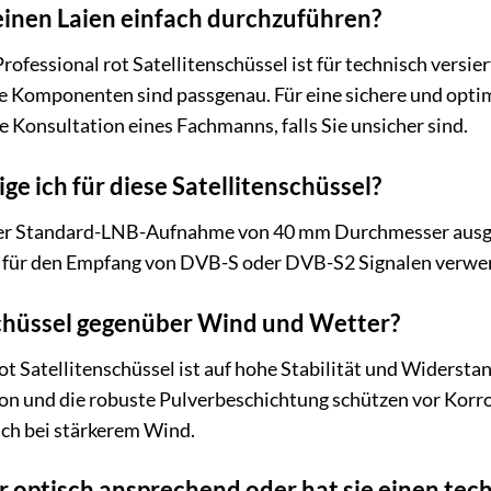
 einen Laien einfach durchzuführen?
fessional rot Satellitenschüssel ist für technisch versier
ie Komponenten sind passgenau. Für eine sichere und opti
 Konsultation eines Fachmanns, falls Sie unsicher sind.
e ich für diese Satellitenschüssel?
iner Standard-LNB-Aufnahme von 40 mm Durchmesser ausge
o) für den Empfang von DVB-S oder DVB-S2 Signalen verwe
Schüssel gegenüber Wind und Wetter?
t Satellitenschüssel ist auf hohe Stabilität und Widerst
n und die robuste Pulverbeschichtung schützen vor Korros
auch bei stärkerem Wind.
ur optisch ansprechend oder hat sie einen tec