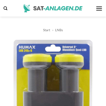
Zum
Inhalt
springen
Start
»
LNBs