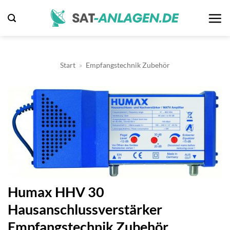
Zum
Inhalt
springen
Start
»
Empfangstechnik Zubehör
Humax HHV 30
Hausanschlussverstärker
Empfangstechnik Zubehör