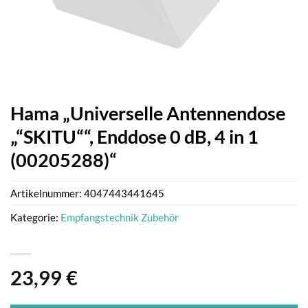
Hama „Universelle Antennendose
„“SKITU““, Enddose 0 dB, 4 in 1
(00205288)“
Artikelnummer:
4047443441645
Kategorie:
Empfangstechnik Zubehör
23,99
€