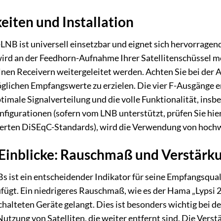
eiten und Installation
NB ist universell einsetzbar und eignet sich hervorragend
wird an der Feedhorn-Aufnahme Ihrer Satellitenschüssel mo
lnen Receivern weitergeleitet werden. Achten Sie bei der A
glichen Empfangswerte zu erzielen. Die vier F-Ausgänge e
ptimale Signalverteilung und die volle Funktionalität, in
igurationen (sofern vom LNB unterstützt, prüfen Sie hie
terten DiSEqC-Standards), wird die Verwendung von hoch
Einblicke: Rauschmaß und Verstärk
ist ein entscheidender Indikator für seine Empfangsquali
ügt. Ein niedrigeres Rauschmaß, wie es der Hama „Lypsi 2“
halteten Geräte gelangt. Dies ist besonders wichtig bei 
 Nutzung von Satelliten, die weiter entfernt sind. Die Ver