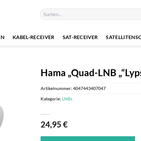
Suchen
nach:
EN
KABEL-RECEIVER
SAT-RECEIVER
SATELLITENS
Hama „Quad-LNB „“Lyps
Artikelnummer:
4047443407047
Kategorie:
LNBs
24,95
€