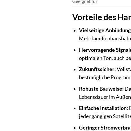
Geeignet für
Vorteile des Ha
Vielseitige Anbindung
Mehrfamilienhaushalte
Hervorragende Signalq
optimalen Ton, auch b
Zukunftssicher:
Vollst
bestmögliche Programm
Robuste Bauweise:
Das
Lebensdauer im Außenb
Einfache Installation:
D
jeder gängigen Satelli
Geringer Stromverbra