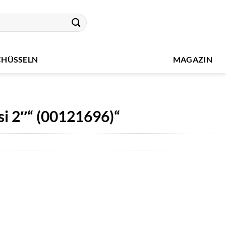
CHÜSSELN
MAGAZIN
i 2″“ (00121696)“