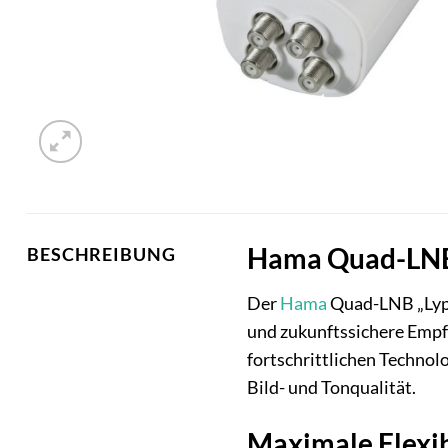
Hama Quad-LNB „
BESCHREIBUNG
Der
Hama
Quad-LNB „Lypsi
und zukunftssichere Empfa
fortschrittlichen Techno
Bild- und Tonqualität.
Maximale Flexib