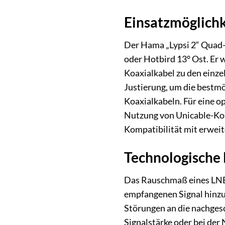
Einsatzmöglichk
Der Hama „Lypsi 2“ Quad-L
oder Hotbird 13° Ost. Er 
Koaxialkabel zu den einze
Justierung, um die bestmö
Koaxialkabeln. Für eine o
Nutzung von Unicable-Konf
Kompatibilität mit erwei
Technologische 
Das Rauschmaß eines LNBs 
empfangenen Signal hinzuf
Störungen an die nachgesc
Signalstärke oder bei der