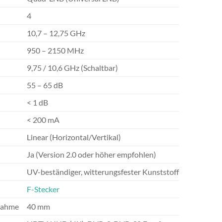
4
10,7 – 12,75 GHz
950 – 2150 MHz
9,75 / 10,6 GHz (Schaltbar)
55 – 65 dB
< 1 dB
< 200 mA
Linear (Horizontal/Vertikal)
Ja (Version 2.0 oder höher empfohlen)
UV-beständiger, witterungsfester Kunststoff
F-Stecker
nahme
40 mm