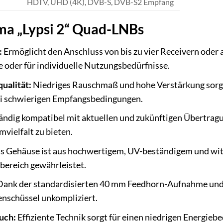
HDTV, UHD (4K), DVB-S, DVB-S2 Empfang
ma „Lypsi 2“ Quad-LNBs
:
Ermöglicht den Anschluss von bis zu vier Receivern oder 
 oder für individuelle Nutzungsbedürfnisse.
ualität:
Niedriges Rauschmaß und hohe Verstärkung sorgen 
ei schwierigen Empfangsbedingungen.
ändig kompatibel mit aktuellen und zukünftigen Übertra
vielfalt zu bieten.
 Gehäuse ist aus hochwertigem, UV-beständigem und witt
ereich gewährleistet.
ank der standardisierten 40 mm Feedhorn-Aufnahme und d
tenschüssel unkompliziert.
uch:
Effiziente Technik sorgt für einen niedrigen Energieb