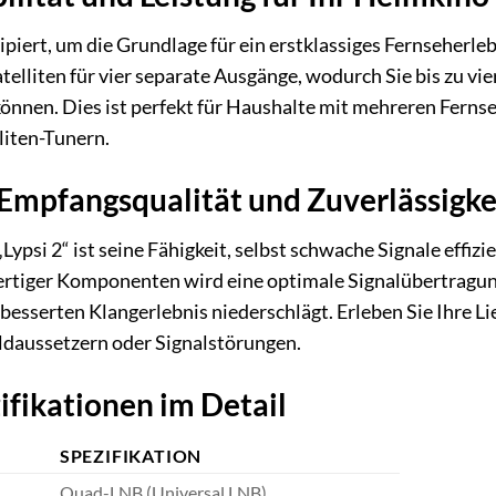
piert, um die Grundlage für ein erstklassiges Fernseherle
elliten für vier separate Ausgänge, wodurch Sie bis zu vie
önnen. Dies ist perfekt für Haushalte mit mehreren Ferns
liten-Tunern.
mpfangsqualität und Zuverlässigke
ypsi 2“ ist seine Fähigkeit, selbst schwache Signale effiz
tiger Komponenten wird eine optimale Signalübertragung g
besserten Klangerlebnis niederschlägt. Erleben Sie Ihre Li
ldaussetzern oder Signalstörungen.
ifikationen im Detail
SPEZIFIKATION
Quad-LNB (Universal LNB)