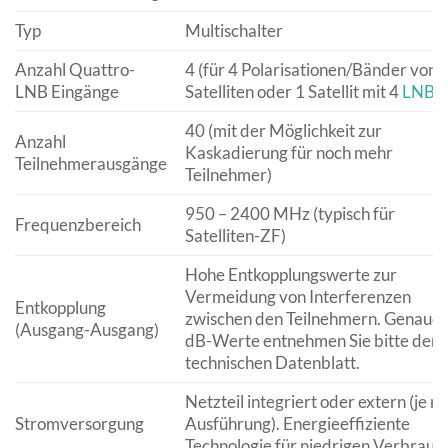
Typ
Multischalter
Anzahl Quattro-
4 (für 4 Polarisationen/Bänder von 
LNB Eingänge
Satelliten oder 1 Satellit mit 4
LNBs
)
40 (mit der Möglichkeit zur
Anzahl
Kaskadierung für noch mehr
Teilnehmerausgänge
Teilnehmer)
950 – 2400 MHz (typisch für
Frequenzbereich
Satelliten-ZF)
Hohe Entkopplungswerte zur
Vermeidung von Interferenzen
Entkopplung
zwischen den Teilnehmern. Genaue
(Ausgang-Ausgang)
dB-Werte entnehmen Sie bitte dem
technischen Datenblatt.
Netzteil integriert oder extern (je n
Stromversorgung
Ausführung). Energieeffiziente
Technologie für niedrigen Verbrauc