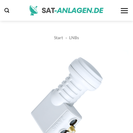
Zum
Inhalt
springen
Start
»
LNBs